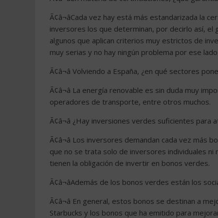
Ã¢â¬âCada vez hay está más estandarizada la cer
inversores los que determinan, por decirlo así, e
algunos que aplican criterios muy estrictos de inve
muy serias y no hay ningún problema por ese lado
Ã¢â¬â Volviendo a España, ¿en qué sectores pone 
Ã¢â¬â La energía renovable es sin duda muy impor
operadores de transporte, entre otros muchos.
Ã¢â¬â ¿Hay inversiones verdes suficientes para
Ã¢â¬â Los inversores demandan cada vez más bo
que no se trata solo de inversores individuales n
tienen la obligación de invertir en bonos verdes.
Ã¢â¬âAdemás de los bonos verdes están los soc
Ã¢â¬â En general, estos bonos se destinan a mej
Starbucks y los bonos que ha emitido para mejorar l