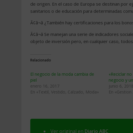
de origen. En el caso de Europa se destinan por e
sanitarios o de educación para determinadas com
Ã¢â¬â ¿También hay certificaciones para los bono
Ã¢â¬â Se manejan una serie de indicadores soci
objeto de inversión pero, en cualquier caso, todos
Relacionado
El negocio de la moda cambia de
«Reciclar no
piel
negocio y u
enero 16, 2017
junio 6, 201
En «Textil, Vestido, Calzado, Moda»
En «Gestion
Ver original en
Diario ABC