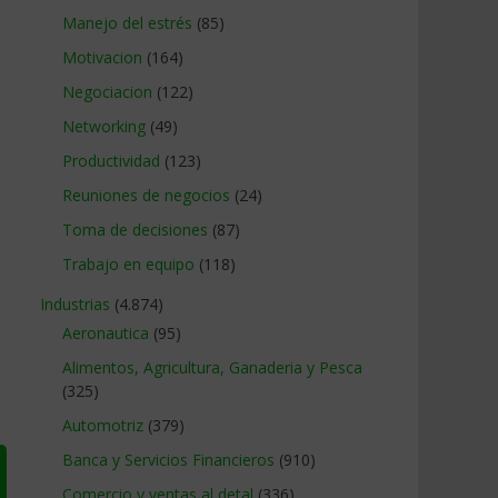
Manejo del estrés
(85)
Motivacion
(164)
Negociacion
(122)
Networking
(49)
Productividad
(123)
Reuniones de negocios
(24)
Toma de decisiones
(87)
Trabajo en equipo
(118)
Industrias
(4.874)
Aeronautica
(95)
Alimentos, Agricultura, Ganaderia y Pesca
(325)
Automotriz
(379)
Banca y Servicios Financieros
(910)
Comercio y ventas al detal
(336)