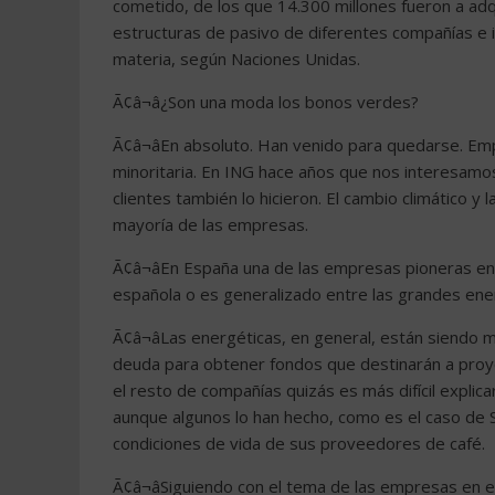
cometido, de los que 14.300 millones fueron a adqu
estructuras de pasivo de diferentes compañías e in
materia, según Naciones Unidas.
Ã¢â¬â¿Son una moda los bonos verdes?
Ã¢â¬âEn absoluto. Han venido para quedarse. Em
minoritaria. En ING hace años que nos interesam
clientes también lo hicieron. El cambio climático y
mayoría de las empresas.
Ã¢â¬âEn España una de las empresas pioneras en
española o es generalizado entre las grandes ene
Ã¢â¬âLas energéticas, en general, están siendo
deuda para obtener fondos que destinarán a proyec
el resto de compañías quizás es más difícil explic
aunque algunos lo han hecho, como es el caso de S
condiciones de vida de sus proveedores de café.
Ã¢â¬âSiguiendo con el tema de las empresas en 