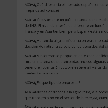
Ã¢â¬â¿Qué diferencia el mercado español en est
mejor usted conoce?
Ã¢â¬âEfectivamente mi país, Holanda, tiene mucha
de ING. El nivel de interés es diferente en función
Francia y en Asia también, pero España está sin d
Ã¢â¬â¿Ha tenido alguna influencia en este merca
decisión de retirar a su país de los acuerdos del c
Ã¢â¬âEs interesante porque en este caso los lí
ruta en materia de sostenibilidad, incluso algun
tenerlo en cuenta. En octubre estuve allí visitando
niveles tan elevados.
Ã¢â¬â¿En qué tipo de empresas?
Ã¢â¬âMuchas dedicadas a la agricultura, a la tec
que trabajen o no en el sector de la energía, quie
Ã¢â¬âEn materia de certificiaciones, ¿qué garantí