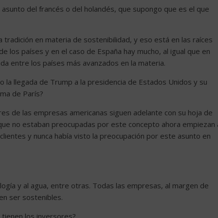
e asunto del francés o del holandés, que supongo que es el que
 tradición en materia de sostenibilidad, y eso está en las raíces
 de los países y en el caso de España hay mucho, al igual que en
uda entre los países más avanzados en la materia.
do la llegada de Trump a la presidencia de Estados Unidos y su
lima de París?
deres de las empresas americanas siguen adelante con su hoja de
as que no estaban preocupadas por este concepto ahora empiezan 
 clientes y nunca había visto la preocupación por este asunto en
nología y al agua, entre otras. Todas las empresas, al margen de
ren ser sostenibles.
a tienen los inversores?