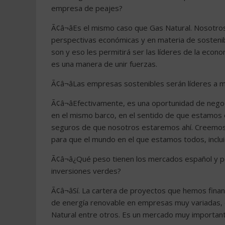
empresa de peajes?
Ã¢â¬âEs el mismo caso que Gas Natural. Nosotros
perspectivas económicas y en materia de sosteni
son y eso les permitirá ser las líderes de la ec
es una manera de unir fuerzas.
Ã¢â¬âLas empresas sostenibles serán líderes a 
Ã¢â¬âEfectivamente, es una oportunidad de neg
en el mismo barco, en el sentido de que estamos
seguros de que nosotros estaremos ahí. Creemos 
para que el mundo en el que estamos todos, inclui
Ã¢â¬â¿Qué peso tienen los mercados español 
inversiones verdes?
Ã¢â¬âSí. La cartera de proyectos que hemos fina
de energía renovable en empresas muy variadas,
Natural entre otros. Es un mercado muy importan