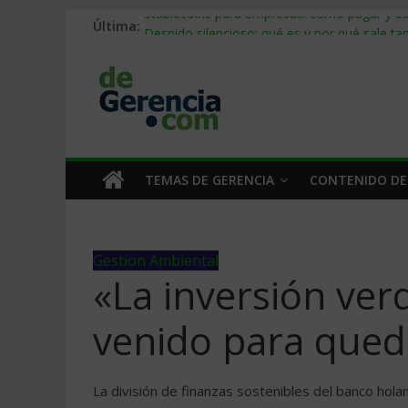
Última:
Stablecoins para empresas: cómo pagar y c
Despido silencioso: qué es y por qué sale ta
IA en selección de personal: cómo auditarla
Trabajo forzoso en la cadena de suministro:
Mercado hispano de EE. UU.: cómo segmenta
TEMAS DE GERENCIA
CONTENIDO DE
Gestion Ambiental
«La inversión ve
venido para qued
La división de finanzas sostenibles del banco hol