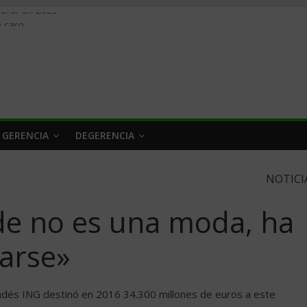
obrar en 2026
n caro
 a tiempo
 qué hacer
rlo y venderle
 GERENCIA
DEGERENCIA
NOTICI
rde no es una moda, ha
arse»
andés ING destinó en 2016 34.300 millones de euros a este