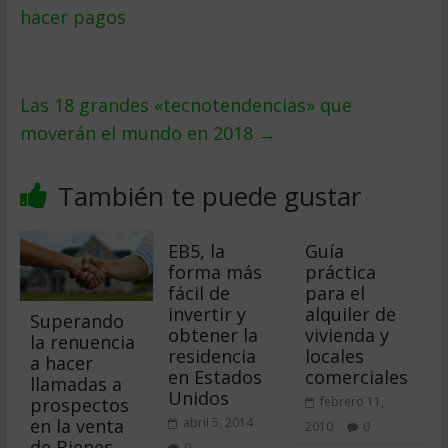
hacer pagos
Las 18 grandes «tecnotendencias» que
moverán el mundo en 2018
→
También te puede gustar
EB5, la
Guía
forma más
práctica
fácil de
para el
invertir y
alquiler de
Superando
obtener la
vivienda y
la renuencia
residencia
locales
a hacer
en Estados
comerciales
llamadas a
Unidos
prospectos
febrero 11,
en la venta
abril 5, 2014
2010
0
de Bienes
0