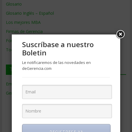
Glosario
Glosario Inglés – Español
Los mejores MBA
Firmas de Gerencia
Formación de Gerencia
Suscríbase a nuestro
Todos los Temas
Boletin
Le notificaremos de las novedades en
Temas de Gerencia
deGerencia.com
Empresas de Gerencia
(38)
Gerencia
(9.477)
Ciencias Económicas
(80)
Contabilidad
(466)
Educacion Gerencial
(454)
Estrategia Empresarial
(304)
REGISTRESE YA