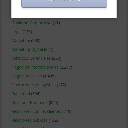
Finanzas Corporativas
(748)
Gerencia social y ambiental
(223)
Gobierno Corporativo
(11)
Legal
(125)
Marketing
(988)
Marketing Digital
(247)
Métodos Gerenciales
(280)
Negocios Internacionales
(2.257)
Negocios Online
(1.405)
Operaciones y Logística
(172)
Publicidad
(306)
Recursos Humanos
(865)
Relaciones con los clientes
(219)
Relaciones publicas
(132)