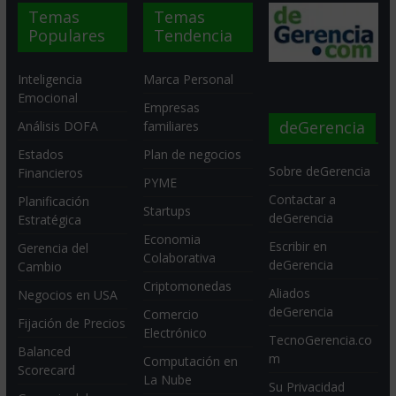
Temas
Temas
Populares
Tendencia
Inteligencia
Marca Personal
Emocional
Empresas
deGerencia
Análisis DOFA
familiares
Estados
Plan de negocios
Sobre deGerencia
Financieros
PYME
Contactar a
Planificación
Startups
deGerencia
Estratégica
Economia
Escribir en
Gerencia del
Colaborativa
deGerencia
Cambio
Criptomonedas
Aliados
Negocios en USA
deGerencia
Comercio
Fijación de Precios
Electrónico
TecnoGerencia.co
Balanced
m
Computación en
Scorecard
La Nube
Su Privacidad