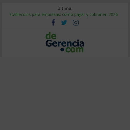
Última:
Stablecoins para empresas: cómo pagar y cobrar en 2026
Despido silencioso: qué es y por qué sale tan caro
IA en selección de personal: cómo auditarla a tiempo
Trabajo forzoso en la cadena de suministro: qué hacer
Mercado hispano de EE. UU.: cómo segmentarlo y venderle