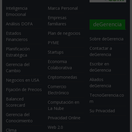
Inteligencia
Marca Personal
Emocional
Empresas
deGerencia
Análisis DOFA
familiares
Estados
Plan de negocios
Sobre deGerencia
Financieros
PYME
Contactar a
Planificación
Startups
deGerencia
Estratégica
Economia
Escribir en
Gerencia del
Colaborativa
deGerencia
Cambio
Criptomonedas
Aliados
Negocios en USA
deGerencia
Comercio
Fijación de Precios
Electrónico
TecnoGerencia.co
Balanced
m
Computación en
Scorecard
La Nube
Su Privacidad
Gerencia del
Privacidad Online
Conocimiento
Web 2.0
Clima