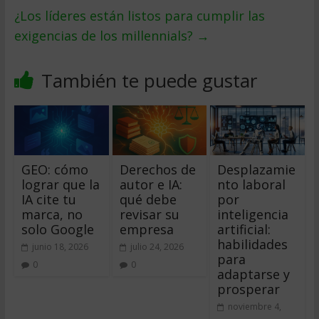
¿Los líderes están listos para cumplir las
exigencias de los millennials?
→
También te puede gustar
GEO: cómo
Derechos de
Desplazamie
lograr que la
autor e IA:
nto laboral
IA cite tu
qué debe
por
marca, no
revisar su
inteligencia
solo Google
empresa
artificial:
habilidades
junio 18, 2026
julio 24, 2026
para
0
0
adaptarse y
prosperar
noviembre 4,