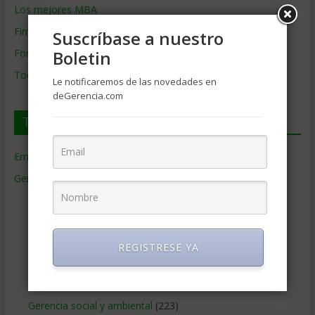
Los mejores MBA
Firmas de Gerencia
Suscríbase a nuestro
Formación de Gerencia
Boletin
Todos los Temas
Le notificaremos de las novedades en
deGerencia.com
Temas de Gerencia
Empresas de Gerencia
(38)
Gerencia
(9.477)
Ciencias Económicas
(80)
Contabilidad
(466)
Educacion Gerencial
(454)
REGISTRESE YA
Estrategia Empresarial
(304)
Finanzas Corporativas
(748)
Gerencia social y ambiental
(223)