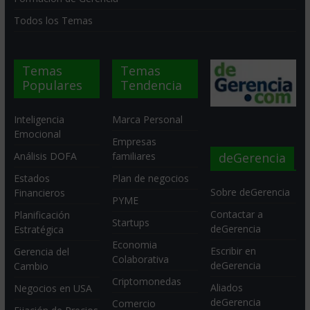
Todos los Temas
Temas
Temas
Populares
Tendencia
Inteligencia
Marca Personal
Emocional
Empresas
deGerencia
Análisis DOFA
familiares
Estados
Plan de negocios
Sobre deGerencia
Financieros
PYME
Contactar a
Planificación
Startups
deGerencia
Estratégica
Economia
Escribir en
Gerencia del
Colaborativa
deGerencia
Cambio
Criptomonedas
Aliados
Negocios en USA
deGerencia
Comercio