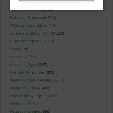
Contabilidad
(466)
Educacion Gerencial
(454)
Estrategia Empresarial
(304)
Finanzas Corporativas
(748)
Gerencia social y ambiental
(223)
Gobierno Corporativo
(11)
Legal
(125)
Marketing
(988)
Marketing Digital
(247)
Métodos Gerenciales
(280)
Negocios Internacionales
(2.257)
Negocios Online
(1.405)
Operaciones y Logística
(172)
Publicidad
(306)
Recursos Humanos
(865)