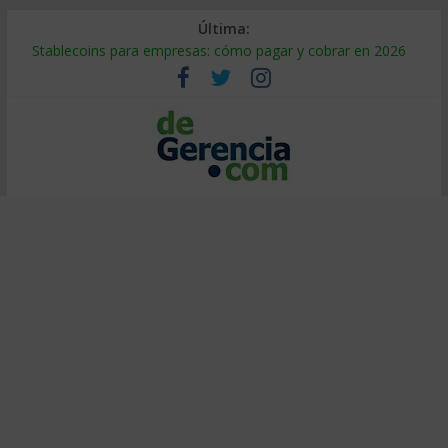
Última:
Stablecoins para empresas: cómo pagar y cobrar en 2026
Despido silencioso: qué es y por qué sale tan caro
IA en selección de personal: cómo auditarla a tiempo
Trabajo forzoso en la cadena de suministro: qué hacer
Mercado hispano de EE. UU.: cómo segmentarlo y venderle