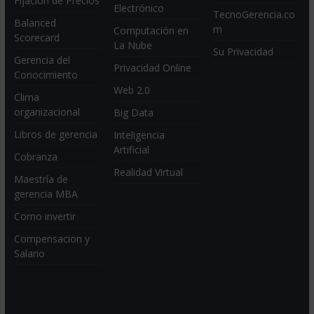
Fijación de Precios
Electrónico
TecnoGerencia.co
Balanced
m
Computación en
Scorecard
La Nube
Su Privacidad
Gerencia del
Privacidad Online
Conocimiento
Web 2.0
Clima
organizacional
Big Data
Libros de gerencia
Inteligencia
Artificial
Cobranza
Realidad Virtual
Maestría de
gerencia MBA
Como invertir
Compensacion y
Salario