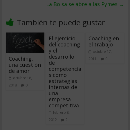
La Bolsa se abre a las Pymes
→
También te puede gustar
El ejercicio
Coaching en
del coaching
el trabajo
y el
octubre 17,
desarrollo
Coaching,
2011
0
de
una cuestión
competencia
de amor
s como
octubre 18,
estrategias
2018
0
internas de
una
empresa
competitiva
febrero 8,
2012
2