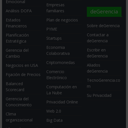
Emocional
Empresas
deGerencia
Análisis DOFA
familiares
Estados
Plan de negocios
Sobre deGerencia
Financieros
PYME
Contactar a
Planificación
Startups
deGerencia
Estratégica
Economia
Escribir en
Gerencia del
Colaborativa
deGerencia
Cambio
Criptomonedas
Aliados
Negocios en USA
deGerencia
Comercio
Fijación de Precios
Electrónico
TecnoGerencia.co
Balanced
m
Computación en
Scorecard
La Nube
Su Privacidad
Gerencia del
Privacidad Online
Conocimiento
Web 2.0
Clima
organizacional
Big Data