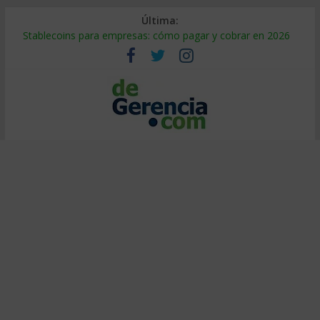
Última:
Stablecoins para empresas: cómo pagar y cobrar en 2026
Despido silencioso: qué es y por qué sale tan caro
IA en selección de personal: cómo auditarla a tiempo
Trabajo forzoso en la cadena de suministro: qué hacer
Mercado hispano de EE. UU.: cómo segmentarlo y venderle