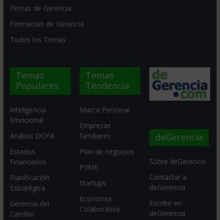
Firmas de Gerencia
Formación de Gerencia
Todos los Temas
Temas
Temas
Populares
Tendencia
Inteligencia
Marca Personal
Emocional
Empresas
deGerencia
Análisis DOFA
familiares
Estados
Plan de negocios
Sobre deGerencia
Financieros
PYME
Contactar a
Planificación
Startups
deGerencia
Estratégica
Economia
Escribir en
Gerencia del
Colaborativa
deGerencia
Cambio