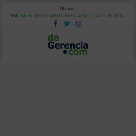
Última:
Stablecoins para empresas: cómo pagar y cobrar en 2026
Despido silencioso: qué es y por qué sale tan caro
IA en selección de personal: cómo auditarla a tiempo
Trabajo forzoso en la cadena de suministro: qué hacer
Mercado hispano de EE. UU.: cómo segmentarlo y venderle