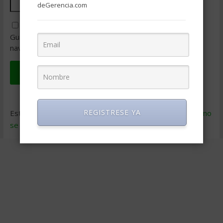
deGerencia.com
Guarda mi nombre, correo electrónico y web en este
navegador para la próxima vez que comente.
REGISTRESE YA
Este sitio usa Akismet para reducir el spam.
Aprende cómo
se procesan los datos de tus comentarios
.