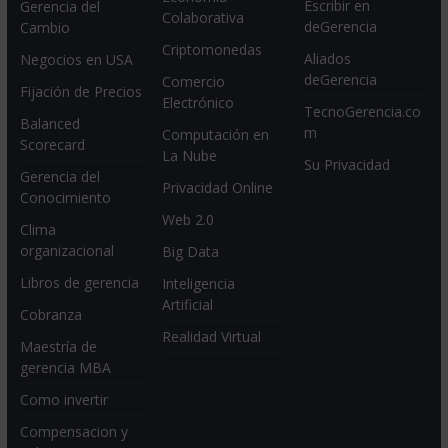
Escribir en
Gerencia del
Colaborativa
deGerencia
Cambio
Criptomonedas
Aliados
Negocios en USA
deGerencia
Comercio
Fijación de Precios
Electrónico
TecnoGerencia.co
Balanced
m
Computación en
Scorecard
La Nube
Su Privacidad
Gerencia del
Privacidad Online
Conocimiento
Web 2.0
Clima
organizacional
Big Data
Libros de gerencia
Inteligencia
Artificial
Cobranza
Realidad Virtual
Maestría de
gerencia MBA
Como invertir
Compensacion y