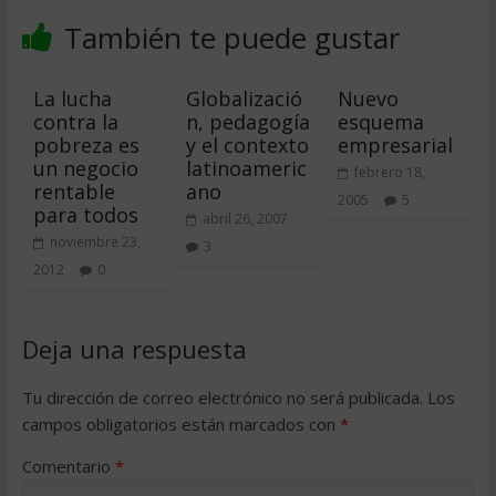
También te puede gustar
La lucha
Globalizació
Nuevo
contra la
n, pedagogía
esquema
pobreza es
y el contexto
empresarial
un negocio
latinoameric
febrero 18,
rentable
ano
2005
5
para todos
abril 26, 2007
noviembre 23,
3
2012
0
Deja una respuesta
Tu dirección de correo electrónico no será publicada.
Los
campos obligatorios están marcados con
*
Comentario
*