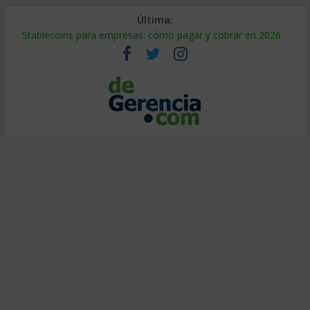
Última:
Stablecoins para empresas: cómo pagar y cobrar en 2026
Despido silencioso: qué es y por qué sale tan caro
IA en selección de personal: cómo auditarla a tiempo
Trabajo forzoso en la cadena de suministro: qué hacer
Mercado hispano de EE. UU.: cómo segmentarlo y venderle