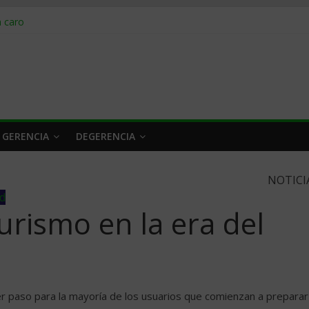
obrar en 2026
n caro
 a tiempo
 qué hacer
rlo y venderle
 GERENCIA
DEGERENCIA
NOTICI
ad
urismo en la era del
er paso para la mayoría de los usuarios que comienzan a preparar