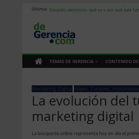
Última:
Stablecoins para empresas: cómo pagar y c
Despido silencioso: qué es y por qué sale ta
IA en selección de personal: cómo auditarla
Trabajo forzoso en la cadena de suministro:
Mercado hispano de EE. UU.: cómo segmenta
TEMAS DE GERENCIA
CONTENIDO DE
Marketing Digital
Viajes, Turismo, Hospitalid
La evolución del t
marketing digital
La búsqueda online representa hoy en día el prim