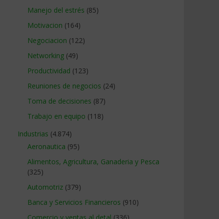
Manejo del estrés
(85)
Motivacion
(164)
Negociacion
(122)
Networking
(49)
Productividad
(123)
Reuniones de negocios
(24)
Toma de decisiones
(87)
Trabajo en equipo
(118)
Industrias
(4.874)
Aeronautica
(95)
Alimentos, Agricultura, Ganaderia y Pesca
(325)
Automotriz
(379)
Banca y Servicios Financieros
(910)
Comercio y ventas al detal
(336)