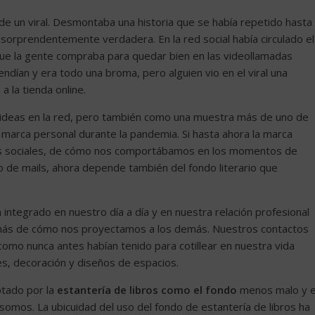
 de un viral. Desmontaba una historia que se había repetido hasta
 sorprendentemente verdadera. En la red social había circulado el
ue la gente compraba para quedar bien en las videollamadas
endían y era todo una broma, pero alguien vio en el viral una
 la tienda online.
as ideas en la red, pero también como una muestra más de uno de
marca personal durante la pandemia. Si hasta ahora la marca
es sociales, de cómo nos comportábamos en los momentos de
o de mails, ahora depende también del fondo literario que
integrado en nuestro día a día y en nuestra relación profesional
más de cómo nos proyectamos a los demás. Nuestros contactos
como nunca antes habían tenido para cotillear en nuestra vida
s, decoración y diseños de espacios.
ptado por la
estantería de libros como el fondo
menos malo y e
mos. La ubicuidad del uso del fondo de estantería de libros ha