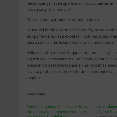
hecho que ya hayan aparecido incluso cuentas en 
sus casas por la televisión.
El libro como garantía de ser un experto
El uso del fondo biblioteca casera es, como expl
es «parte de la clase experta». Esto es, posicionar
busca reforzar la visión de que se es un especialis
Al fin y al cabo, eso es lo que asociamos a la gra
alguien con conocimientos. De hecho, apuntan, cu
presidencia estadounidense en las próximas elecci
la vista pública lo hizo delante de una estantería 
imagen…
Relacionado
Payless engaña a “influencers” de la
Las verdader
moda para que paguen cientos por
la gente hac
zapatos de $20 dólares
diciembre 16