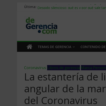
Última:
Stablecoins para empresas: cómo pagar y c
Despido silencioso: qué es y por qué sale ta
IA en selección de personal: cómo auditarla
Trabajo forzoso en la cadena de suministro:
Mercado hispano de EE. UU.: cómo segmenta
TEMAS DE GERENCIA
CONTENIDO DE
Coronavirus
Libros de gerencia
Marca Person
La estantería de l
angular de la mar
del Coronavirus