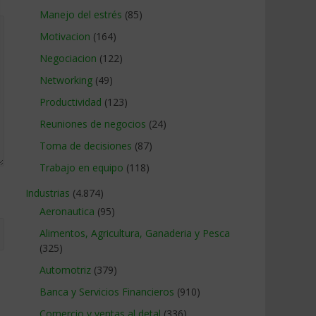
Manejo del estrés
(85)
Motivacion
(164)
Negociacion
(122)
Networking
(49)
Productividad
(123)
Reuniones de negocios
(24)
Toma de decisiones
(87)
Trabajo en equipo
(118)
Industrias
(4.874)
Aeronautica
(95)
Alimentos, Agricultura, Ganaderia y Pesca
(325)
Automotriz
(379)
Banca y Servicios Financieros
(910)
Comercio y ventas al detal
(336)