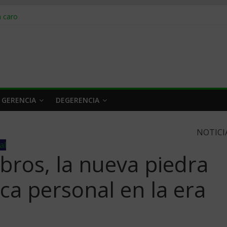
obrar en 2026
n caro
 a tiempo
 qué hacer
rlo y venderle
 GERENCIA
DEGERENCIA
NOTICI
al
ibros, la nueva piedra
ca personal en la era