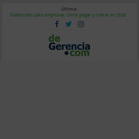
Última:
Stablecoins para empresas: cómo pagar y cobrar en 2026
Despido silencioso: qué es y por qué sale tan caro
IA en selección de personal: cómo auditarla a tiempo
Trabajo forzoso en la cadena de suministro: qué hacer
Mercado hispano de EE. UU.: cómo segmentarlo y venderle