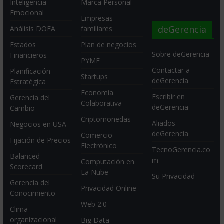
Inteligencia
Marca Personal
Emocional
Empresas
deGerencia
Análisis DOFA
familiares
Estados
Plan de negocios
Sobre deGerencia
Financieros
PYME
Contactar a
Planificación
Startups
deGerencia
Estratégica
Economia
Escribir en
Gerencia del
Colaborativa
deGerencia
Cambio
Criptomonedas
Aliados
Negocios en USA
deGerencia
Comercio
Fijación de Precios
Electrónico
TecnoGerencia.co
Balanced
m
Computación en
Scorecard
La Nube
Su Privacidad
Gerencia del
Privacidad Online
Conocimiento
Web 2.0
Clima
organizacional
Big Data