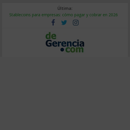
Última:
Stablecoins para empresas: cómo pagar y cobrar en 2026
Despido silencioso: qué es y por qué sale tan caro
IA en selección de personal: cómo auditarla a tiempo
Trabajo forzoso en la cadena de suministro: qué hacer
Mercado hispano de EE. UU.: cómo segmentarlo y venderle