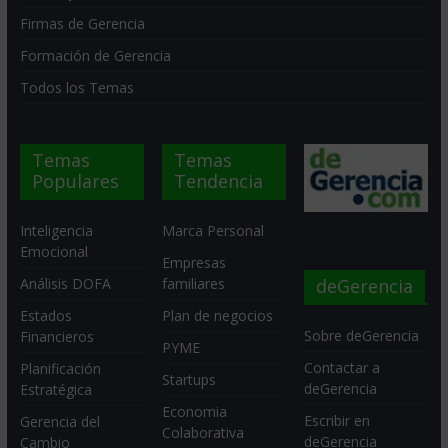
Firmas de Gerencia
Formación de Gerencia
Todos los Temas
Temas
Temas
Populares
Tendencia
Inteligencia
Marca Personal
Emocional
Empresas
deGerencia
Análisis DOFA
familiares
Estados
Plan de negocios
Sobre deGerencia
Financieros
PYME
Contactar a
Planificación
Startups
deGerencia
Estratégica
Economia
Escribir en
Gerencia del
Colaborativa
deGerencia
Cambio