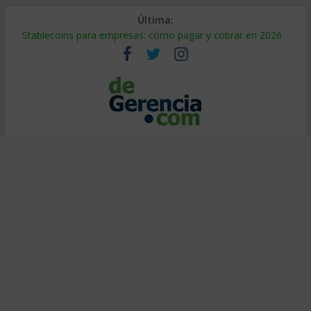
Última:
Stablecoins para empresas: cómo pagar y cobrar en 2026
Despido silencioso: qué es y por qué sale tan caro
IA en selección de personal: cómo auditarla a tiempo
Trabajo forzoso en la cadena de suministro: qué hacer
Mercado hispano de EE. UU.: cómo segmentarlo y venderle