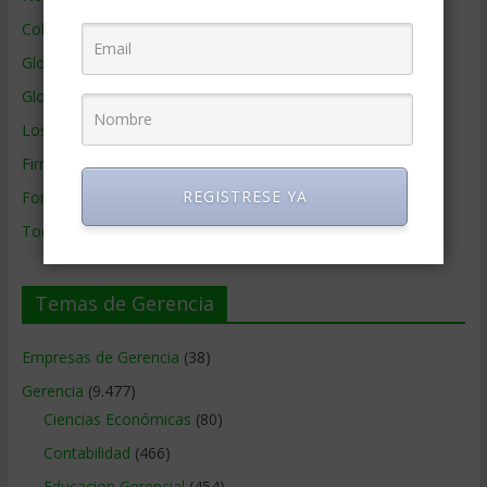
Colaboradores de Gerencia
Glosario
Glosario Inglés – Español
Los mejores MBA
Firmas de Gerencia
REGISTRESE YA
Formación de Gerencia
Todos los Temas
Temas de Gerencia
Empresas de Gerencia
(38)
Gerencia
(9.477)
Ciencias Económicas
(80)
Contabilidad
(466)
Educacion Gerencial
(454)