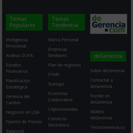
Temas
Temas
Populares
Tendencia
Inteligencia
Marca Personal
Emocional
Empresas
deGerencia
Análisis DOFA
familiares
Estados
Plan de negocios
Sobre deGerencia
Financieros
PYME
Contactar a
Planificación
Startups
deGerencia
Estratégica
Economia
Escribir en
Gerencia del
Colaborativa
deGerencia
Cambio
Criptomonedas
Aliados
Negocios en USA
deGerencia
Comercio
Fijación de Precios
Electrónico
TecnoGerencia.co
Balanced