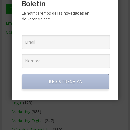
Boletin
Temas de Gerencia
Le notificaremos de las novedades en
deGerencia.com
Empresas de Gerencia
(38)
Gerencia
(9.477)
Ciencias Económicas
(80)
Contabilidad
(466)
Educacion Gerencial
(454)
Estrategia Empresarial
(304)
Finanzas Corporativas
(748)
REGISTRESE YA
Gerencia social y ambiental
(223)
Gobierno Corporativo
(11)
Legal
(125)
Marketing
(988)
Marketing Digital
(247)
Métodos Gerenciales
(280)