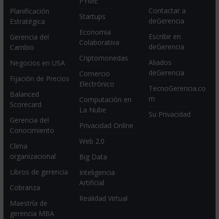
PYME
Contactar a
Planificación
Startups
deGerencia
Estratégica
Economia
Escribir en
Gerencia del
Colaborativa
deGerencia
Cambio
Criptomonedas
Aliados
Negocios en USA
deGerencia
Comercio
Fijación de Precios
Electrónico
TecnoGerencia.co
Balanced
m
Computación en
Scorecard
La Nube
Su Privacidad
Gerencia del
Privacidad Online
Conocimiento
Web 2.0
Clima
organizacional
Big Data
Libros de gerencia
Inteligencia
Artificial
Cobranza
Realidad Virtual
Maestría de
gerencia MBA