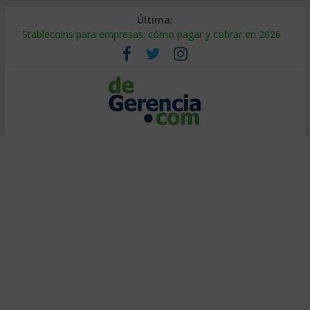
Última:
Stablecoins para empresas: cómo pagar y cobrar en 2026
Despido silencioso: qué es y por qué sale tan caro
IA en selección de personal: cómo auditarla a tiempo
Trabajo forzoso en la cadena de suministro: qué hacer
Mercado hispano de EE. UU.: cómo segmentarlo y venderle