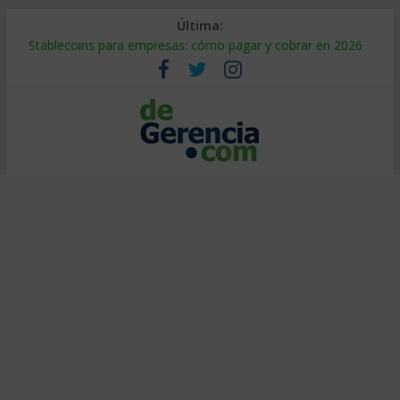
Última:
Stablecoins para empresas: cómo pagar y cobrar en 2026
Despido silencioso: qué es y por qué sale tan caro
IA en selección de personal: cómo auditarla a tiempo
Trabajo forzoso en la cadena de suministro: qué hacer
Mercado hispano de EE. UU.: cómo segmentarlo y venderle