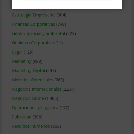
Educacion Gerencial
(454)
Estrategia Empresarial
(304)
Finanzas Corporativas
(748)
Gerencia social y ambiental
(223)
Gobierno Corporativo
(11)
Legal
(125)
Marketing
(988)
Marketing Digital
(247)
Métodos Gerenciales
(280)
Negocios Internacionales
(2.257)
Negocios Online
(1.405)
Operaciones y Logística
(172)
Publicidad
(306)
Recursos Humanos
(865)