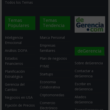
Todos los Temas
Temas
Temas
Populares
Tendencia
Inteligencia
Marca Personal
Emocional
Empresas
deGerencia
Análisis DOFA
familiares
Estados
Plan de negocios
Sobre deGerencia
Financieros
PYME
Contactar a
Planificación
Startups
deGerencia
Estratégica
Economia
Escribir en
Gerencia del
Colaborativa
deGerencia
Cambio
Criptomonedas
Aliados
Negocios en USA
deGerencia
Comercio
Fijación de Precios
Electrónico
TecnoGerencia.co