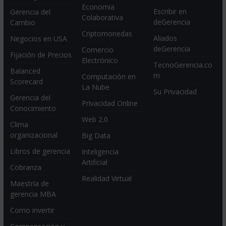
Economia
Escribir en
Gerencia del
Colaborativa
deGerencia
Cambio
Criptomonedas
Aliados
Negocios en USA
deGerencia
Comercio
Fijación de Precios
Electrónico
TecnoGerencia.co
Balanced
m
Computación en
Scorecard
La Nube
Su Privacidad
Gerencia del
Privacidad Online
Conocimiento
Web 2.0
Clima
organizacional
Big Data
Libros de gerencia
Inteligencia
Artificial
Cobranza
Realidad Virtual
Maestría de
gerencia MBA
Como invertir