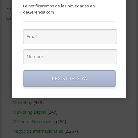
Le notificaremos de las novedades en
Empresas de Gerencia
(38)
deGerencia.com
Gerencia
(9.477)
Ciencias Económicas
(80)
Contabilidad
(466)
Educacion Gerencial
(454)
Estrategia Empresarial
(304)
Finanzas Corporativas
(748)
Gerencia social y ambiental
(223)
REGISTRESE YA
Gobierno Corporativo
(11)
Legal
(125)
Marketing
(988)
Marketing Digital
(247)
Métodos Gerenciales
(280)
Negocios Internacionales
(2.257)