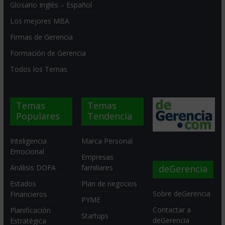
Glosario Inglés – Español
Los mejores MBA
Firmas de Gerencia
Formación de Gerencia
Todos los Temas
Temas
Temas
Populares
Tendencia
Inteligencia
Marca Personal
Emocional
Empresas
deGerencia
Análisis DOFA
familiares
Estados
Plan de negocios
Sobre deGerencia
Financieros
PYME
Contactar a
Planificación
Startups
deGerencia
Estratégica