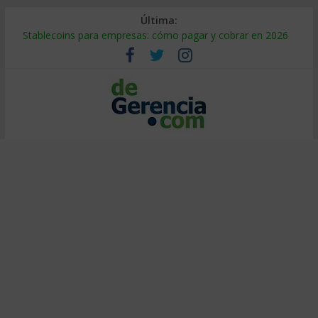
Última:
Stablecoins para empresas: cómo pagar y cobrar en 2026
Despido silencioso: qué es y por qué sale tan caro
IA en selección de personal: cómo auditarla a tiempo
Trabajo forzoso en la cadena de suministro: qué hacer
Mercado hispano de EE. UU.: cómo segmentarlo y venderle