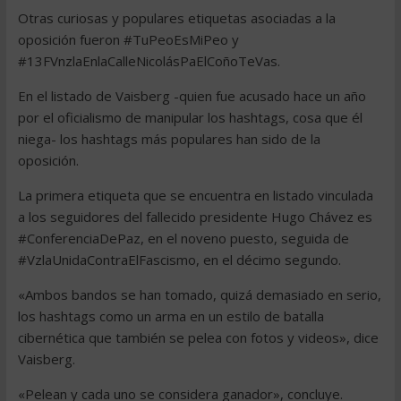
Otras curiosas y populares etiquetas asociadas a la
oposición fueron #TuPeoEsMiPeo y
#13FVnzlaEnlaCalleNicolásPaElCoñoTeVas.
En el listado de Vaisberg -quien fue acusado hace un año
por el oficialismo de manipular los hashtags, cosa que él
niega- los hashtags más populares han sido de la
oposición.
La primera etiqueta que se encuentra en listado vinculada
a los seguidores del fallecido presidente Hugo Chávez es
#ConferenciaDePaz, en el noveno puesto, seguida de
#VzlaUnidaContraElFascismo, en el décimo segundo.
«Ambos bandos se han tomado, quizá demasiado en serio,
los hashtags como un arma en un estilo de batalla
cibernética que también se pelea con fotos y videos», dice
Vaisberg.
«Pelean y cada uno se considera ganador», concluye.