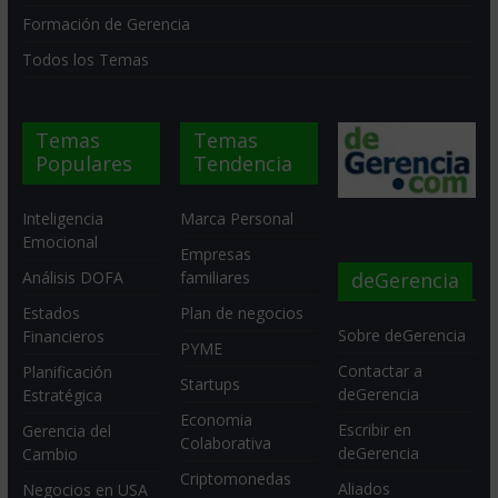
Formación de Gerencia
Todos los Temas
Temas
Temas
Populares
Tendencia
Inteligencia
Marca Personal
Emocional
Empresas
deGerencia
Análisis DOFA
familiares
Estados
Plan de negocios
Sobre deGerencia
Financieros
PYME
Contactar a
Planificación
Startups
deGerencia
Estratégica
Economia
Escribir en
Gerencia del
Colaborativa
deGerencia
Cambio
Criptomonedas
Aliados
Negocios en USA