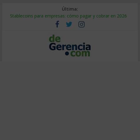
Última:
Stablecoins para empresas: cómo pagar y cobrar en 2026
Despido silencioso: qué es y por qué sale tan caro
IA en selección de personal: cómo auditarla a tiempo
Trabajo forzoso en la cadena de suministro: qué hacer
Mercado hispano de EE. UU.: cómo segmentarlo y venderle