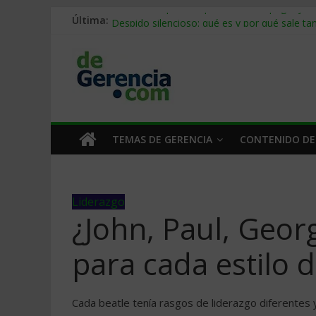
Última:
Stablecoins para empresas: cómo pagar y c
Despido silencioso: qué es y por qué sale ta
IA en selección de personal: cómo auditarla
Trabajo forzoso en la cadena de suministro:
Mercado hispano de EE. UU.: cómo segmenta
TEMAS DE GERENCIA
CONTENIDO DE
Liderazgo
¿John, Paul, Geor
para cada estilo 
Cada beatle tenía rasgos de liderazgo diferentes