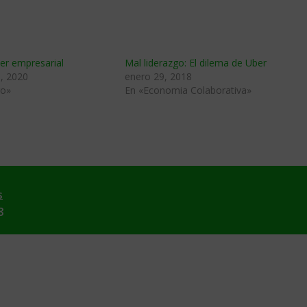
der empresarial
Mal liderazgo: El dilema de Uber
, 2020
enero 29, 2018
go»
En «Economia Colaborativa»
s
8