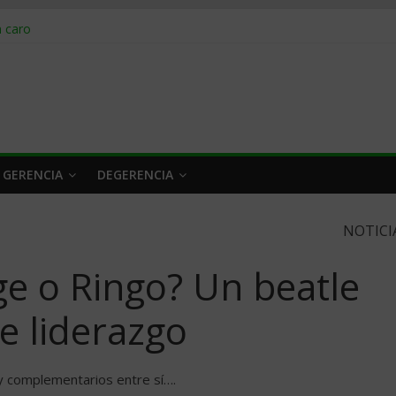
obrar en 2026
n caro
 a tiempo
 qué hacer
rlo y venderle
 GERENCIA
DEGERENCIA
NOTICI
ge o Ringo? Un beatle
de liderazgo
 y complementarios entre sí….