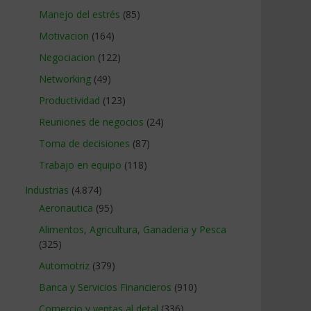
Manejo del estrés
(85)
Motivacion
(164)
Negociacion
(122)
Networking
(49)
Productividad
(123)
Reuniones de negocios
(24)
Toma de decisiones
(87)
Trabajo en equipo
(118)
Industrias
(4.874)
Aeronautica
(95)
Alimentos, Agricultura, Ganaderia y Pesca
(325)
Automotriz
(379)
Banca y Servicios Financieros
(910)
Comercio y ventas al detal
(336)