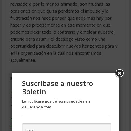
revisado o por lo menos animado, son muchas las
ocasiones en que quizá perdemos el impulso y la
frustración nos hace pensar que nada más hay por
hacer y es precisamente en ese momento en que
podemos decir todo lo contrario y emplear nuestro
criterio para asumir el decálogo visto como una
oportunidad para descubrir nuevos horizontes para y
en la organización en la cual nos encontramos
actualmente.
Relacionado
Suscríbase a nuestro
Boletin
El líder
Humildad, sin ti no puedo
mayo 17, 2004
ser un líder
Le notificaremos de las novedades en
En «Liderazgo»
noviembre 21, 2004
deGerencia.com
En «Liderazgo»
Sugerencias para la
articulación de un