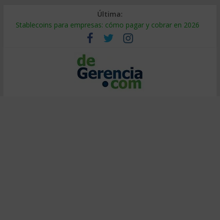
Última:
Stablecoins para empresas: cómo pagar y cobrar en 2026
Despido silencioso: qué es y por qué sale tan caro
IA en selección de personal: cómo auditarla a tiempo
Trabajo forzoso en la cadena de suministro: qué hacer
Mercado hispano de EE. UU.: cómo segmentarlo y venderle