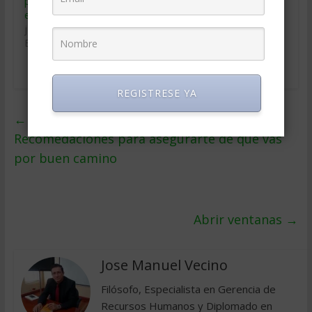
programa de capacitación
empresarial
julio 20, 2018
En «Educacion Gerencial»
REGISTRESE YA
←
¿Estás donde quieres estar? 6
Recomedaciones para asegurarte de que vas
por buen camino
Abrir ventanas
→
Jose Manuel Vecino
Filósofo, Especialista en Gerencia de
Recursos Humanos y Diplomado en