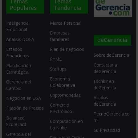
Temas
Temas
Populares
Tendencia
Inteligencia
Marca Personal
Emocional
Empresas
deGerencia
Análisis DOFA
familiares
Estados
Plan de negocios
Sobre deGerencia
Financieros
PYME
Contactar a
Planificación
Startups
deGerencia
Estratégica
Economia
Escribir en
Gerencia del
Colaborativa
deGerencia
Cambio
Criptomonedas
Aliados
Negocios en USA
deGerencia
Comercio
Fijación de Precios
Electrónico
TecnoGerencia.co
Balanced
m
Computación en
Scorecard
La Nube
Su Privacidad
Gerencia del
Privacidad Online