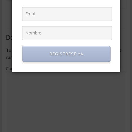
2026
2020
0
julio 29, 2026
0
Deja una respuesta
Tu dirección de correo electrónico no será publicada.
Los
REGISTRESE YA
campos obligatorios están marcados con
*
Comentario
*