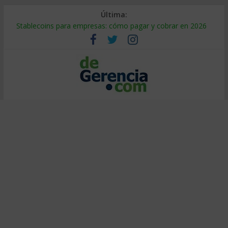
Última:
Stablecoins para empresas: cómo pagar y cobrar en 2026
Despido silencioso: qué es y por qué sale tan caro
IA en selección de personal: cómo auditarla a tiempo
Trabajo forzoso en la cadena de suministro: qué hacer
Mercado hispano de EE. UU.: cómo segmentarlo y venderle