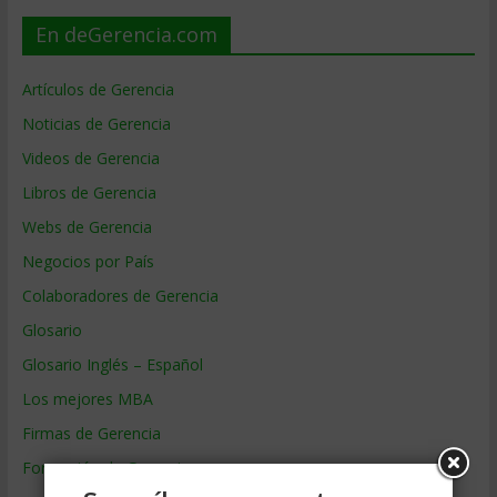
En deGerencia.com
Artículos de Gerencia
Noticias de Gerencia
Videos de Gerencia
Libros de Gerencia
Webs de Gerencia
Negocios por País
Colaboradores de Gerencia
Glosario
Glosario Inglés – Español
Los mejores MBA
Firmas de Gerencia
Formación de Gerencia