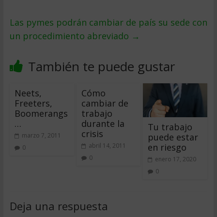
Las pymes podrán cambiar de país su sede con
un procedimiento abreviado
→
También te puede gustar
Neets,
Cómo
Freeters,
cambiar de
Boomerangs
trabajo
…
durante la
Tu trabajo
crisis
puede estar
marzo 7, 2011
en riesgo
abril 14, 2011
0
0
enero 17, 2020
0
Deja una respuesta