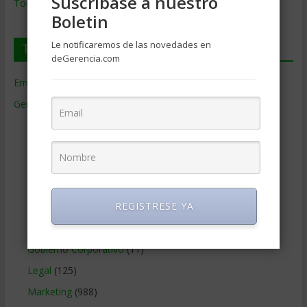
Suscríbase a nuestro
Todos los Temas
Boletin
Le notificaremos de las novedades en
Temas de Gerencia
deGerencia.com
Empresas de Gerencia
(38)
Gerencia
(9.477)
Ciencias Económicas
(80)
Contabilidad
(466)
Educacion Gerencial
(454)
Estrategia Empresarial
(304)
REGISTRESE YA
Finanzas Corporativas
(748)
Gerencia social y ambiental
(223)
Gobierno Corporativo
(11)
Legal
(125)
Marketing
(988)