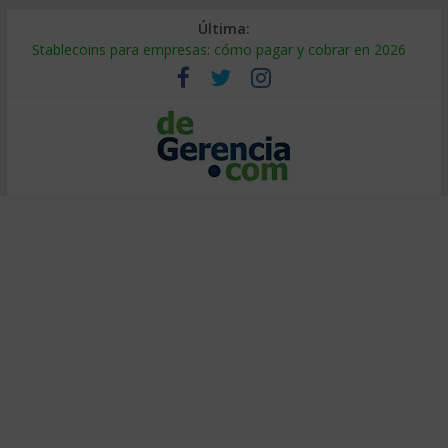
Última:
Stablecoins para empresas: cómo pagar y cobrar en 2026
Despido silencioso: qué es y por qué sale tan caro
IA en selección de personal: cómo auditarla a tiempo
Trabajo forzoso en la cadena de suministro: qué hacer
Mercado hispano de EE. UU.: cómo segmentarlo y venderle