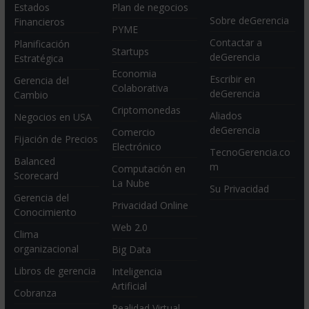
Estados
Plan de negocios
Sobre deGerencia
Financieros
PYME
Contactar a
Planificación
Startups
deGerencia
Estratégica
Economia
Escribir en
Gerencia del
Colaborativa
deGerencia
Cambio
Criptomonedas
Aliados
Negocios en USA
deGerencia
Comercio
Fijación de Precios
Electrónico
TecnoGerencia.co
Balanced
m
Computación en
Scorecard
La Nube
Su Privacidad
Gerencia del
Privacidad Online
Conocimiento
Web 2.0
Clima
organizacional
Big Data
Libros de gerencia
Inteligencia
Artificial
Cobranza
Realidad Virtual