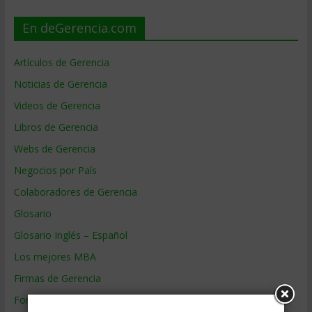
En deGerencia.com
Artículos de Gerencia
Noticias de Gerencia
Videos de Gerencia
Libros de Gerencia
Webs de Gerencia
Negocios por País
Colaboradores de Gerencia
Glosario
Glosario Inglés – Español
Los mejores MBA
Firmas de Gerencia
Formación de Gerencia