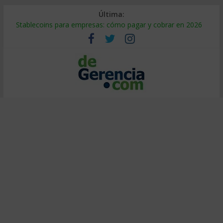
Última:
Stablecoins para empresas: cómo pagar y cobrar en 2026
Despido silencioso: qué es y por qué sale tan caro
IA en selección de personal: cómo auditarla a tiempo
Trabajo forzoso en la cadena de suministro: qué hacer
Mercado hispano de EE. UU.: cómo segmentarlo y venderle