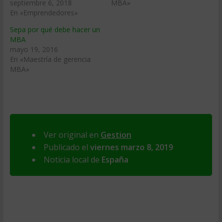
septiembre 6, 2018
MBA»
En «Emprendedores»
Sepa por qué debe hacer un
MBA
mayo 19, 2016
En «Maestría de gerencia
MBA»
Ver original en
Gestion
Publicado el
viernes marzo 8, 2019
Noticia local de
España