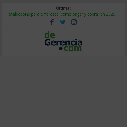
Última:
Stablecoins para empresas: cómo pagar y cobrar en 2026
Despido silencioso: qué es y por qué sale tan caro
IA en selección de personal: cómo auditarla a tiempo
Trabajo forzoso en la cadena de suministro: qué hacer
Mercado hispano de EE. UU.: cómo segmentarlo y venderle