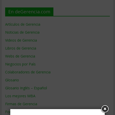
En deGerencia.com
Artículos de Gerencia
Noticias de Gerencia
Videos de Gerencia
Libros de Gerencia
Webs de Gerencia
Negocios por País
Colaboradores de Gerencia
Glosario
Glosario Inglés – Español
Los mejores MBA
Firmas de Gerencia
Formación de Gerencia