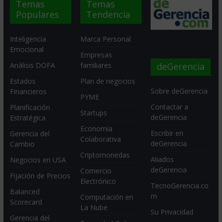
Temas
Temas
Populares
Tendencia
Inteligencia
Marca Personal
Emocional
Empresas
deGerencia
Análisis DOFA
familiares
Estados
Plan de negocios
Sobre deGerencia
Financieros
PYME
Contactar a
Planificación
Startups
deGerencia
Estratégica
Economia
Escribir en
Gerencia del
Colaborativa
deGerencia
Cambio
Criptomonedas
Aliados
Negocios en USA
deGerencia
Comercio
Fijación de Precios
Electrónico
TecnoGerencia.co
Balanced
m
Computación en
Scorecard
La Nube
Su Privacidad
Gerencia del