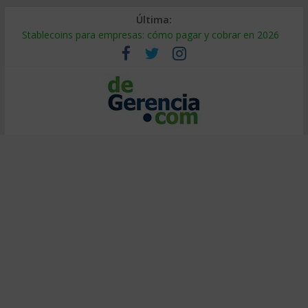
Última:
Stablecoins para empresas: cómo pagar y cobrar en 2026
Despido silencioso: qué es y por qué sale tan caro
IA en selección de personal: cómo auditarla a tiempo
Trabajo forzoso en la cadena de suministro: qué hacer
Mercado hispano de EE. UU.: cómo segmentarlo y venderle