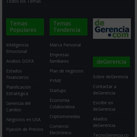
Todos los Temas
Temas
Temas
Populares
Tendencia
Inteligencia
Marca Personal
Emocional
Empresas
deGerencia
Análisis DOFA
familiares
Estados
Plan de negocios
Sobre deGerencia
Financieros
PYME
Contactar a
Planificación
Startups
deGerencia
Estratégica
Economia
Escribir en
Gerencia del
Colaborativa
deGerencia
Cambio
Criptomonedas
Aliados
Negocios en USA
deGerencia
Comercio
Fijación de Precios
Electrónico
TecnoGerencia.co