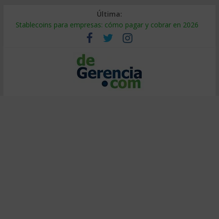
Última:
Stablecoins para empresas: cómo pagar y cobrar en 2026
Despido silencioso: qué es y por qué sale tan caro
IA en selección de personal: cómo auditarla a tiempo
Trabajo forzoso en la cadena de suministro: qué hacer
Mercado hispano de EE. UU.: cómo segmentarlo y venderle