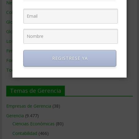
Negocios por País
Colaboradores de Gerencia
Glosario
Glosario Inglés – Español
Los mejores MBA
Firmas de Gerencia
REGISTRESE YA
Formación de Gerencia
Todos los Temas
Temas de Gerencia
Empresas de Gerencia
(38)
Gerencia
(9.477)
Ciencias Económicas
(80)
Contabilidad
(466)