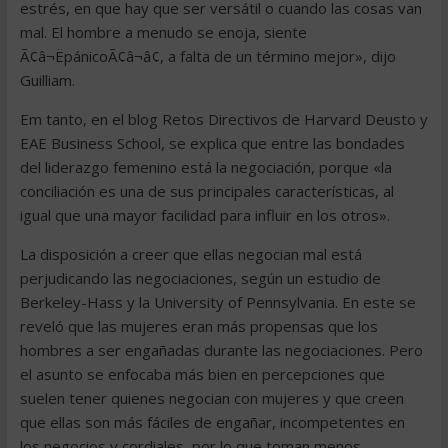
estrés, en que hay que ser versátil o cuando las cosas van
mal. El hombre a menudo se enoja, siente
Ã¢â¬ËpánicoÃ¢â¬â¢, a falta de un término mejor», dijo
Guilliam.
Em tanto, en el blog Retos Directivos de Harvard Deusto y
EAE Business School, se explica que entre las bondades
del liderazgo femenino está la negociación, porque «la
conciliación es una de sus principales características, al
igual que una mayor facilidad para influir en los otros».
La disposición a creer que ellas negocian mal está
perjudicando las negociaciones, según un estudio de
Berkeley-Hass y la University of Pennsylvania. En este se
reveló que las mujeres eran más propensas que los
hombres a ser engañadas durante las negociaciones. Pero
el asunto se enfocaba más bien en percepciones que
suelen tener quienes negocian con mujeres y que creen
que ellas son más fáciles de engañar, incompetentes en
los negocios y cordiales, por lo que toman menos