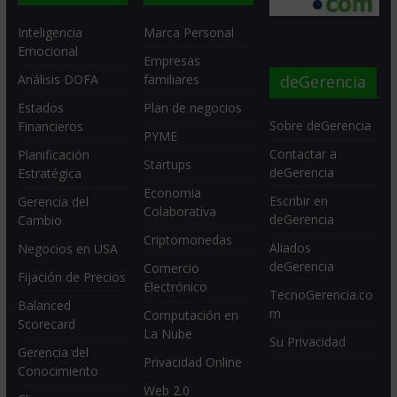
Inteligencia
Marca Personal
Emocional
Empresas
deGerencia
Análisis DOFA
familiares
Estados
Plan de negocios
Sobre deGerencia
Financieros
PYME
Contactar a
Planificación
Startups
deGerencia
Estratégica
Economia
Escribir en
Gerencia del
Colaborativa
deGerencia
Cambio
Criptomonedas
Aliados
Negocios en USA
deGerencia
Comercio
Fijación de Precios
Electrónico
TecnoGerencia.co
Balanced
m
Computación en
Scorecard
La Nube
Su Privacidad
Gerencia del
Privacidad Online
Conocimiento
Web 2.0