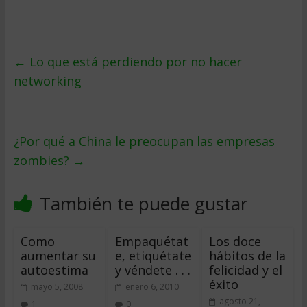
←
Lo que está perdiendo por no hacer
networking
¿Por qué a China le preocupan las empresas
zombies?
→
También te puede gustar
Como
Empaquétat
Los doce
aumentar su
e, etiquétate
hábitos de la
autoestima
y véndete . . .
felicidad y el
éxito
mayo 5, 2008
enero 6, 2010
agosto 21,
1
0