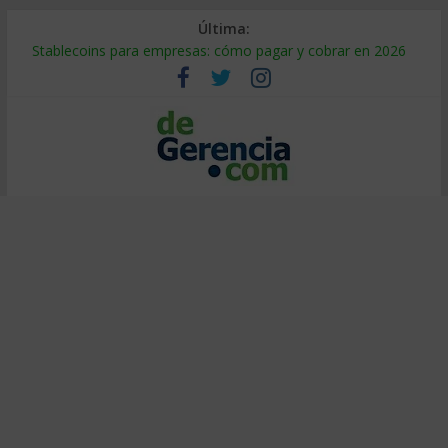
Última:
Stablecoins para empresas: cómo pagar y cobrar en 2026
Despido silencioso: qué es y por qué sale tan caro
IA en selección de personal: cómo auditarla a tiempo
Trabajo forzoso en la cadena de suministro: qué hacer
Mercado hispano de EE. UU.: cómo segmentarlo y venderle