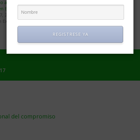
o aumentarán sus
mercado español de seguros
 en España
octubre 18, 2018
7, 2017
En «Seguros»
n Extranjera»
REGISTRESE YA
017
ional del compromiso