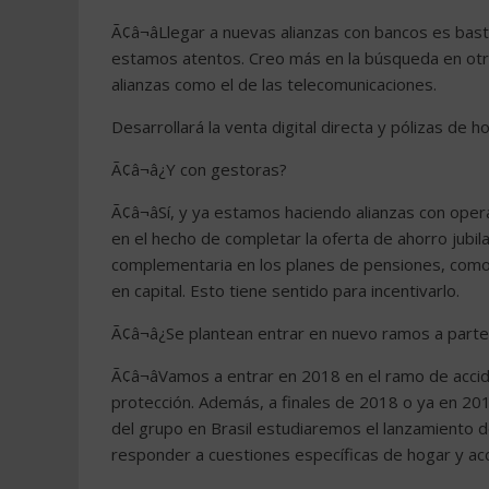
Ã¢â¬âLlegar a nuevas alianzas con bancos es bas
estamos atentos. Creo más en la búsqueda en otr
alianzas como el de las telecomunicaciones.
Desarrollará la venta digital directa y pólizas de 
Ã¢â¬â¿Y con gestoras?
Ã¢â¬âSí, y ya estamos haciendo alianzas con op
en el hecho de completar la oferta de ahorro jubi
complementaria en los planes de pensiones, como 
en capital. Esto tiene sentido para incentivarlo.
Ã¢â¬â¿Se plantean entrar en nuevo ramos a parte
Ã¢â¬âVamos a entrar en 2018 en el ramo de acc
protección. Además, a finales de 2018 o ya en 201
del grupo en Brasil estudiaremos el lanzamiento 
responder a cuestiones específicas de hogar y acc