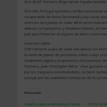
Ã¢â¬âCNP Partners dirige desde España también I
Ã¢â¬âEn Portugal operamos en libre prestación d
recuperando de forma fenomenal y hay cosas que ha
entre los dos países es Italia. Allí el sector ba
alianzas con pequeños y medianos bancos, en banc
país para fomentar el negocio de ahorro-inversión
Inversión online
CNP Parterns acaba de sellar una alianza con Morn
la venta de planes de pensiones online a bajo cos
totalmente digital y proponemos instrumentos de 
Partners, Jean-Christophe Mérer. «Nos gustaría con
por los traspasos incentivándolos, no tiene senti
escojan por las cualidades intrínsecas de los prod
Relacionado
España supera a Alemania y Francia
El 95% de la