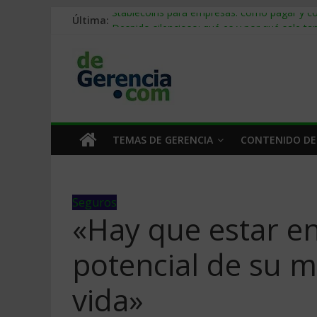
Última:
Stablecoins para empresas: cómo pagar y c
Despido silencioso: qué es y por qué sale ta
IA en selección de personal: cómo auditarla
Trabajo forzoso en la cadena de suministro:
Mercado hispano de EE. UU.: cómo segmenta
TEMAS DE GERENCIA
CONTENIDO DE
Seguros
«Hay que estar en
potencial de su 
vida»