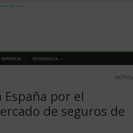
obrar en 2026
n caro
 a tiempo
 qué hacer
rlo y venderle
 GERENCIA
DEGERENCIA
NOTICI
 España por el
mercado de seguros de