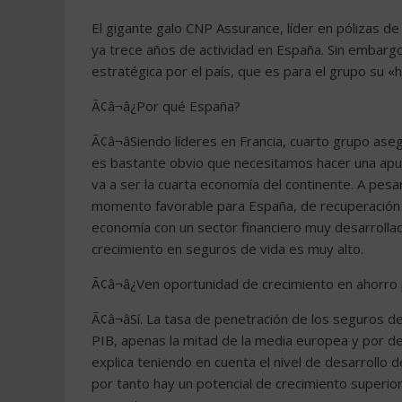
El gigante galo CNP Assurance, líder en pólizas d
ya trece años de actividad en España. Sin embarg
estratégica por el país, que es para el grupo su «
Ã¢â¬â¿Por qué España?
Ã¢â¬âSiendo líderes en Francia, cuarto grupo a
es bastante obvio que necesitamos hacer una apue
va a ser la cuarta economía del continente. A pesar
momento favorable para España, de recuperación 
economía con un sector financiero muy desarrollado
crecimiento en seguros de vida es muy alto.
Ã¢â¬â¿Ven oportunidad de crecimiento en ahorro p
Ã¢â¬âSí. La tasa de penetración de los seguros
PIB, apenas la mitad de la media europea y por deba
explica teniendo en cuenta el nivel de desarrollo 
por tanto hay un potencial de crecimiento superior