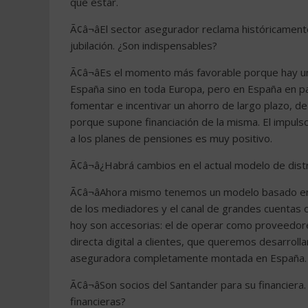
que estar.
Ã¢â¬âEl sector asegurador reclama históricamente
jubilación. ¿Son indispensables?
Ã¢â¬âEs el momento más favorable porque hay u
España sino en toda Europa, pero en España en pa
fomentar e incentivar un ahorro de largo plazo, de
porque supone financiación de la misma. El impulso
a los planes de pensiones es muy positivo.
Ã¢â¬â¿Habrá cambios en el actual modelo de dis
Ã¢â¬âAhora mismo tenemos un modelo basado en t
de los mediadores y el canal de grandes cuentas 
hoy son accesorias: el de operar como proveedor
directa digital a clientes, que queremos desarroll
aseguradora completamente montada en España.
Ã¢â¬âSon socios del Santander para su financie
financieras?