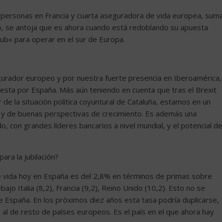
e personas en Francia y cuarta aseguradora de vida europea, sum
o, se antoja que es ahora cuando está redoblando su apuesta
hub» para operar en el sur de Europa.
segurador europeo y por nuestra fuerte presencia en Iberoamérica,
sta por España. Más aún teniendo en cuenta que tras el Brexit
 de la situación política coyuntural de Cataluña, estamos en un
y de buenas perspectivas de crecimiento. Es además una
, con grandes líderes bancarios a nivel mundial, y el potencial d
ara la jubilación?
 de vida hoy en España es del 2,8% en términos de primas sobre
jo Italia (8,2), Francia (9,2), Reino Unido (10,2). Esto no se
de España. En los próximos diez años esta tasa podría duplicarse,
 al de resto de países europeos. Es el país en el que ahora hay