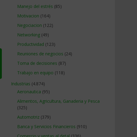
Manejo del estrés
(85)
Motivacion
(164)
Negociacion
(122)
Networking
(49)
Productividad
(123)
Reuniones de negocios
(24)
Toma de decisiones
(87)
Trabajo en equipo
(118)
Industrias
(4.874)
Aeronautica
(95)
Alimentos, Agricultura, Ganaderia y Pesca
(325)
Automotriz
(379)
Banca y Servicios Financieros
(910)
Comercio y ventas al detal
(336)