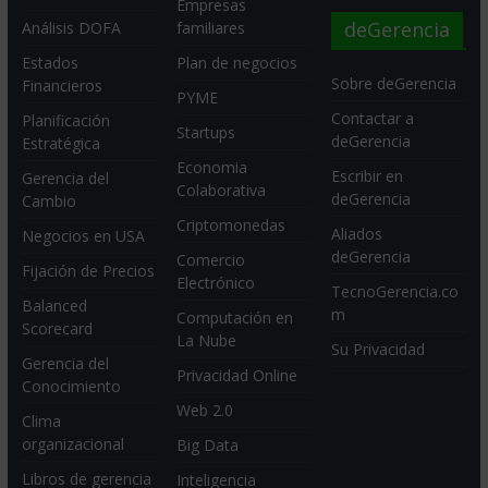
Empresas
deGerencia
Análisis DOFA
familiares
Estados
Plan de negocios
Sobre deGerencia
Financieros
PYME
Contactar a
Planificación
Startups
deGerencia
Estratégica
Economia
Escribir en
Gerencia del
Colaborativa
deGerencia
Cambio
Criptomonedas
Aliados
Negocios en USA
deGerencia
Comercio
Fijación de Precios
Electrónico
TecnoGerencia.co
Balanced
m
Computación en
Scorecard
La Nube
Su Privacidad
Gerencia del
Privacidad Online
Conocimiento
Web 2.0
Clima
organizacional
Big Data
Libros de gerencia
Inteligencia