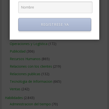
Marketing
(988)
Marketing Digital
(247)
Métodos Gerenciales
(280)
REGISTRESE YA
Negocios Internacionales
(2.257)
Negocios Online
(1.405)
Operaciones y Logística
(172)
Publicidad
(306)
Recursos Humanos
(865)
Relaciones con los clientes
(219)
Relaciones publicas
(132)
Tecnologia de Informacion
(665)
Ventas
(242)
Habilidades
(2.843)
Administracion del tiempo
(70)