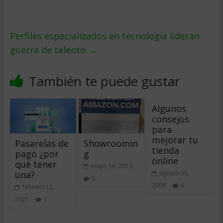
Perfiles especializados en tecnología lideran
guerra de talento
→
También te puede gustar
Algunos
consejos
para
mejorar tu
Pasarelas de
Showroomin
tienda
pago ¿por
g
online
qué tener
mayo 16, 2013
una?
agosto 30,
0
2009
0
febrero 12,
2021
1