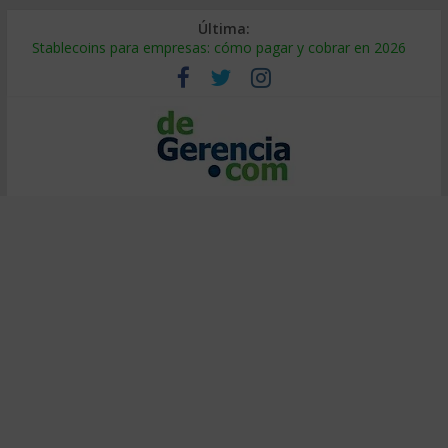
Última:
Stablecoins para empresas: cómo pagar y cobrar en 2026
Despido silencioso: qué es y por qué sale tan caro
IA en selección de personal: cómo auditarla a tiempo
Trabajo forzoso en la cadena de suministro: qué hacer
Mercado hispano de EE. UU.: cómo segmentarlo y venderle