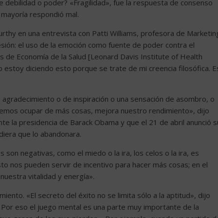
e debilidad o poder? «Fragilidad», fue la respuesta de consenso
 mayoría respondió mal.
rthy en una entrevista con Patti Williams, profesora de Marketin
esión: el uso de la emoción como fuente de poder contra el
is de Economía de la Salud [Leonard Davis Institute of Health
 estoy diciendo esto porque se trate de mi creencia filosófica. E
 agradecimiento o de inspiración o una sensación de asombro, o
emos ocupar de más cosas, mejora nuestro rendimiento», dijo
e la presidencia de Barack Obama y que el 21 de abril anunció s
diera que lo abandonara.
on negativas, como el miedo o la ira, los celos o la ira, es
to nos pueden servir de incentivo para hacer más cosas; en el
nuestra vitalidad y energía».
nto. «El secreto del éxito no se limita sólo a la aptitud», dijo
 Por eso el juego mental es una parte muy importante de la