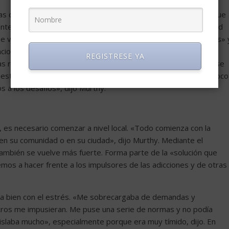
rzas que pueden obtener de una relación profunda con alguien que
entendemos, es diferente de alguien que establece una amistad
 visto durante dos minutos en una conferencia hace tres años» 
ciones no son equivalentes». La investigación muestra que las
REGISTRESE YA
 relaciones offline. «Sin embargo, si las plataformas en línea se
uestras relaciones offline, entonces las cosas pueden ser un poco
 a los desafíos», dijo Murthy.
 es necesario comenzar a nivel local. «Todo comienza con la
en su comunidad o en su ciudad», dijo Murthy. Mediante el
 también se vuelve más fuerte. Forma parte de la «solución que
os a hacer frente a los impulsores de las adicciones y de otras
ba bien con el estrés. «Me sobrecargaba de demandas y
tros me impusieran. Me puse una serie de normas y no podía
aislaba mucho», especialmente porque era muy tímido, dijo. En