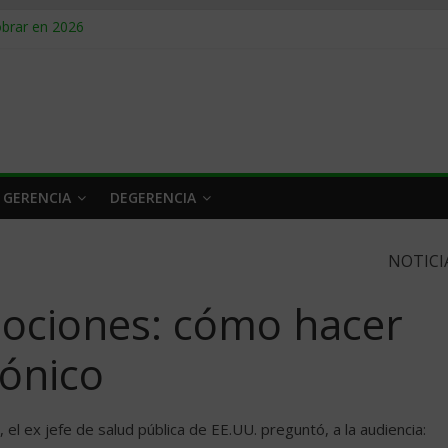
obrar en 2026
n caro
 a tiempo
 qué hacer
rlo y venderle
 GERENCIA
DEGERENCIA
NOTICI
mociones: cómo hacer
rónico
, el ex jefe de salud pública de EE.UU. preguntó, a la audiencia: