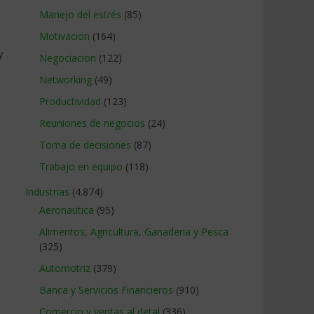
Manejo del estrés
(85)
Motivacion
(164)
y
Negociacion
(122)
Networking
(49)
Productividad
(123)
Reuniones de negocios
(24)
Toma de decisiones
(87)
Trabajo en equipo
(118)
Industrias
(4.874)
Aeronautica
(95)
Alimentos, Agricultura, Ganaderia y Pesca
(325)
Automotriz
(379)
Banca y Servicios Financieros
(910)
Comercio y ventas al detal
(336)