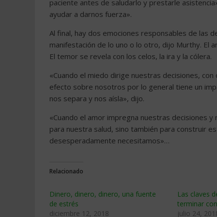
paciente antes de saludarlo y prestarle asistenc
ayudar a darnos fuerza».
Al final, hay dos emociones responsables de las 
manifestación de lo uno o lo otro, dijo Murthy. E
El temor se revela con los celos, la ira y la cólera.
«Cuando el miedo dirige nuestras decisiones, con 
efecto sobre nosotros por lo general tiene un impa
nos separa y nos aísla», dijo.
«Cuando el amor impregna nuestras decisiones y n
para nuestra salud, sino también para construir e
desesperadamente necesitamos»…
Relacionado
Dinero, dinero, dinero, una fuente
Las claves d
de estrés
terminar con
diciembre 12, 2018
julio 24, 201