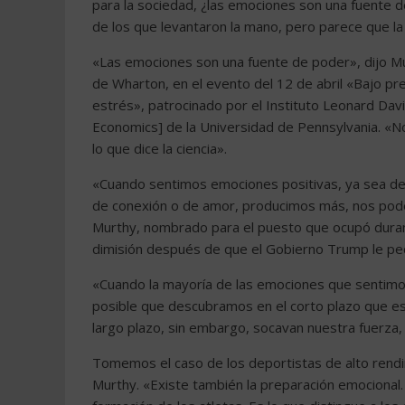
para la sociedad, ¿las emociones son una fuente d
de los que levantaron la mano, pero parece que la
«Las emociones son una fuente de poder», dijo Mu
de Wharton, en el evento del 12 de abril «Bajo pr
estrés», patrocinado por el Instituto Leonard Dav
Economics] de la Universidad de Pennsylvania. «No
lo que dice la ciencia».
«Cuando sentimos emociones positivas, ya sea de
de conexión o de amor, producimos más, nos pod
Murthy, nombrado para el puesto que ocupó durant
dimisión después de que el Gobierno Trump le pe
«Cuando la mayoría de las emociones que sentimos s
posible que descubramos en el corto plazo que es
largo plazo, sin embargo, socavan nuestra fuerza, 
Tomemos el caso de los deportistas de alto rendimie
Murthy. «Existe también la preparación emocional.