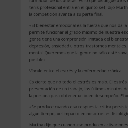
formación de los atletas. Es lo que distingue a lo
tenis profesional entra en el quinto set, dijo Murt
la competición avanza a su parte final.
«El bienestar emocional es la fuerza que nos da la
permite funcionar al grado máximo de nuestra esc
gente tiene una comprensión limitada del bienesta
depresión, ansiedad u otros trastornos mentales.
mental. Queremos que la gente no sólo esté sana,
posible».
Vínculo entre el estrés y la enfermedad crónica
Es cierto que no todo el estrés es malo. El estrés 
presentación de un trabajo, los últimos minutos d
la persona para obtener un buen desempeño. El «e
«Se produce cuando esa respuesta crítica persist
algún tiempo, «el impacto en nosotros es fisiológi
Murthy dijo que cuando «se producen activacione