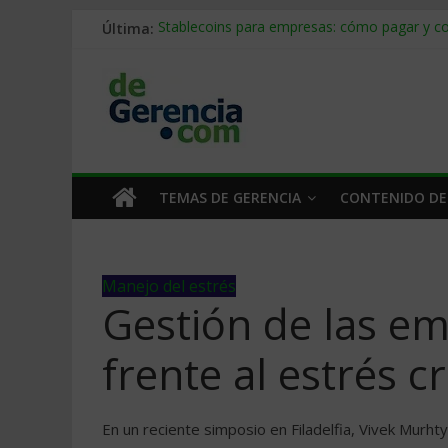
Última:
Stablecoins para empresas: cómo pagar y c
Despido silencioso: qué es y por qué sale ta
IA en selección de personal: cómo auditarla
Trabajo forzoso en la cadena de suministro:
Mercado hispano de EE. UU.: cómo segmenta
TEMAS DE GERENCIA
CONTENIDO DE
Manejo del estrés
Gestión de las e
frente al estrés c
En un reciente simposio en Filadelfia, Vivek Murhty