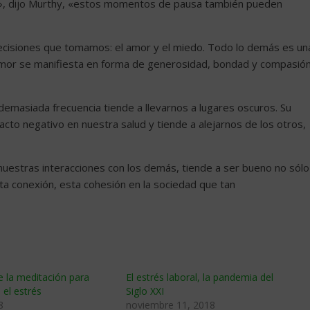
ia», dijo Murthy, «estos momentos de pausa también pueden
decisiones que tomamos: el amor y el miedo. Todo lo demás es un
l amor se manifiesta en forma de generosidad, bondad y compasión
demasiada frecuencia tiende a llevarnos a lugares oscuros. Su
cto negativo en nuestra salud y tiende a alejarnos de los otros,
uestras interacciones con los demás, tiende a ser bueno no sólo
sta conexión, esta cohesión en la sociedad que tan
e la meditación para
El estrés laboral, la pandemia del
 el estrés
Siglo XXI
8
noviembre 11, 2018