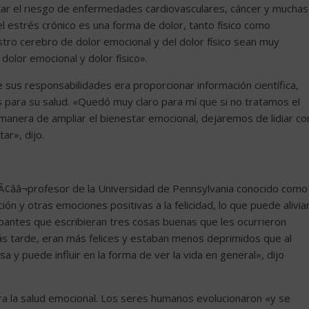
ntar el riesgo de enfermedades cardiovasculares, cáncer y muchas
 estrés crónico es una forma de dolor, tanto físico como
stro cerebro de dolor emocional y del dolor físico sean muy
olor emocional y dolor físico».
 sus responsabilidades era proporcionar información científica,
para su salud. «Quedó muy claro para mí que si no tratamos el
 manera de ampliar el bienestar emocional, dejaremos de lidiar co
ar», dijo.
 Ã¢ââ¬profesor de la Universidad de Pennsylvania conocido como
ación y otras emociones positivas a la felicidad, lo que puede alivia
cipantes que escribieran tres cosas buenas que les ocurrieron
s tarde, eran más felices y estaban menos deprimidos que al
 y puede influir en la forma de ver la vida en general», dijo
a la salud emocional. Los seres humanos evolucionaron «y se