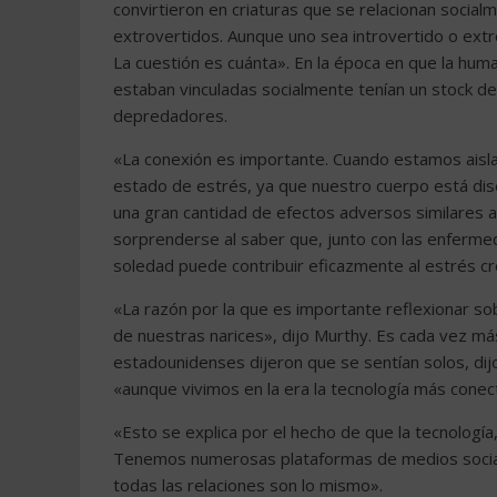
convirtieron en criaturas que se relacionan socia
extrovertidos. Aunque uno sea introvertido o extr
La cuestión es cuánta». En la época en que la huma
estaban vinculadas socialmente tenían un stock d
depredadores.
«La conexión es importante. Cuando estamos aisl
estado de estrés, ya que nuestro cuerpo está dise
una gran cantidad de efectos adversos similares a
sorprenderse al saber que, junto con las enfermedad
soledad puede contribuir eficazmente al estrés cr
«La razón por la que es importante reflexionar so
de nuestras narices», dijo Murthy. Es cada vez má
estadounidenses dijeron que se sentían solos, dijo
«aunque vivimos en la era la tecnología más conectad
«Esto se explica por el hecho de que la tecnología
Tenemos numerosas plataformas de medios social
todas las relaciones son lo mismo».