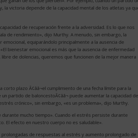
s que ganan de los que pierden». Por ejemplo, cuando un partido d
hy, la victoria depende de la capacidad mental de los atletas ya qu
 capacidad de recuperación frente a la adversidad. Es lo que nos
ala de rendimiento», dijo Murthy. A menudo, sin embargo, la
r emocional, equiparándolo principalmente a la ausencia de
 «El bienestar emocional es más que la ausencia de enfermedad
 libre de dolencias, queremos que funcionen de la mejor manera
a corto plazo Ã¢ââ¬el cumplimiento de una fecha límite para la
e un partido de baloncestoÃ¢ââ¬ puede aumentar la capacidad d
strés crónico», sin embargo, «es un problema», dijo Murthy.
e durante mucho tiempo». Cuando el estrés persiste durante
co. El efecto en nuestro cuerpo no es saludable».
s prolongadas de respuestas al estrés y aumento prolongado de