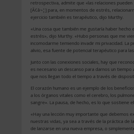
retrospectiva, admite que «las relaciones pueden 
[Ã¢â¬¦] para, en momentos de estrés, relacionar
ejercicio también es terapéutico, dijo Murthy.
«Una cosa que también me gustaría haber hecho e
estrés», dijo Murthy. «Hubo personas que me vier
incomodarme temiendo invadir mi privacidad. La 
alivio, esa fuente de potencial terapéutico para l
Junto con las conexiones sociales, hay que recon
es necesario un descanso para darnos un tiempo a l
que nos llegan todo el tiempo a través de disposi
El corazón humano es un ejemplo de los beneficios 
a los órganos vitales como el cerebro, los pulmon
sangre». La pausa, de hecho, es lo que sostiene el
«Hay una lección muy importante que debemos ex
nuestras vidas, ya sea a través de la práctica de
de lanzarse en una nueva empresa, o simplement