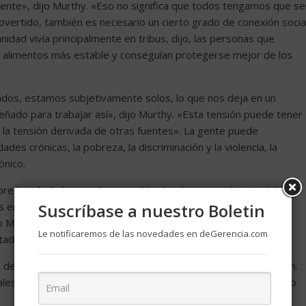
lmente», dijo Murthy. «Eso no significa que todos tengamos que se
overtido, también es necesario un cierto grado de conexión social
nidad vivía principalmente en tribus, dijo, las personas que
e alimentos más estable y conseguían protegerse mejor de los
ados, estamos subjetivamente solos, lo que nos deja en un
ñado para trabajar así», dijo Murthy. «Esta tensión puede tener
 la tensión derivada de otras fuentes». La gente puede
es crónicas, la pobreza, la discriminación y la violencia, la
ónico.
bre la soledad se explica por el hecho de que está justo delante
s endémica. En los años 80, el 20% de los adultos
Suscríbase a nuestro Boletin
 Murthy. Hoy en día, el porcentaje se duplicó, es del 40%,
Le notificaremos de las novedades en deGerencia.com
a de la historia de la civilización», dijo.
, de alguna manera, es vista como una solución para la conexión.
es. Sin embargo, el problema es que nos olvidamos de que no