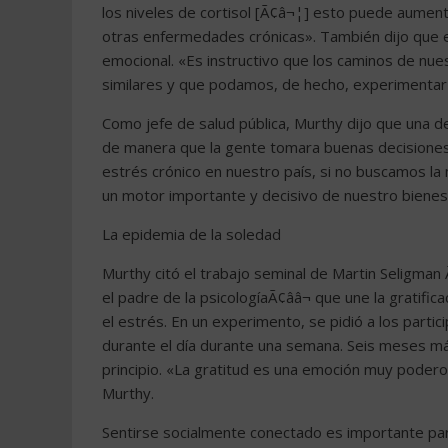
los niveles de cortisol [Ã¢â¬¦] esto puede aume
otras enfermedades crónicas». También dijo que el
emocional. «Es instructivo que los caminos de nue
similares y que podamos, de hecho, experimentar d
Como jefe de salud pública, Murthy dijo que una de
de manera que la gente tomara buenas decisiones 
estrés crónico en nuestro país, si no buscamos la
un motor importante y decisivo de nuestro bienest
La epidemia de la soledad
Murthy citó el trabajo seminal de Martin Seligman
el padre de la psicologíaÃ¢ââ¬ que une la gratific
el estrés. En un experimento, se pidió a los parti
durante el día durante una semana. Seis meses má
principio. «La gratitud es una emoción muy poderosa
Murthy.
Sentirse socialmente conectado es importante par