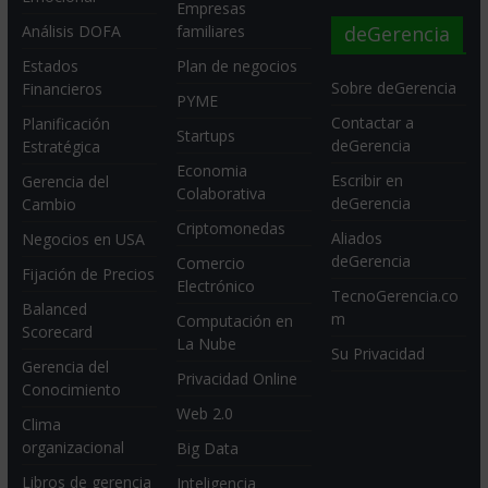
Empresas
deGerencia
Análisis DOFA
familiares
Estados
Plan de negocios
Sobre deGerencia
Financieros
PYME
Contactar a
Planificación
Startups
deGerencia
Estratégica
Economia
Escribir en
Gerencia del
Colaborativa
deGerencia
Cambio
Criptomonedas
Aliados
Negocios en USA
deGerencia
Comercio
Fijación de Precios
Electrónico
TecnoGerencia.co
Balanced
m
Computación en
Scorecard
La Nube
Su Privacidad
Gerencia del
Privacidad Online
Conocimiento
Web 2.0
Clima
organizacional
Big Data
Libros de gerencia
Inteligencia