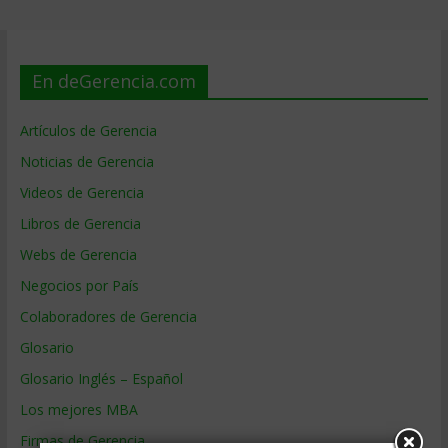
En deGerencia.com
Artículos de Gerencia
Noticias de Gerencia
Videos de Gerencia
Libros de Gerencia
Webs de Gerencia
Negocios por País
Colaboradores de Gerencia
Glosario
Glosario Inglés – Español
Los mejores MBA
Firmas de Gerencia