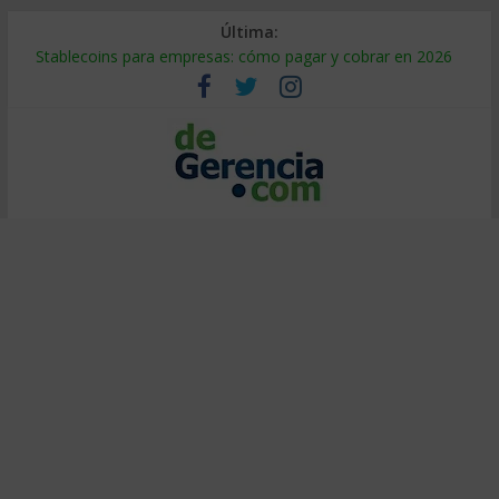
Última:
Stablecoins para empresas: cómo pagar y cobrar en 2026
Despido silencioso: qué es y por qué sale tan caro
IA en selección de personal: cómo auditarla a tiempo
Trabajo forzoso en la cadena de suministro: qué hacer
Mercado hispano de EE. UU.: cómo segmentarlo y venderle