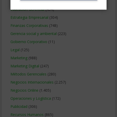
Contabilidad
(466)
Educacion Gerencial
(454)
Estrategia Empresarial
(304)
Finanzas Corporativas
(748)
Gerencia social y ambiental
(223)
Gobierno Corporativo
(11)
Legal
(125)
Marketing
(988)
Marketing Digital
(247)
Métodos Gerenciales
(280)
Negocios Internacionales
(2.257)
Negocios Online
(1.405)
Operaciones y Logística
(172)
Publicidad
(306)
Recursos Humanos
(865)