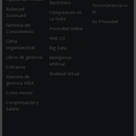
Electrónico
TecnoGerencia.co
Balanced
m
Computación en
Scorecard
La Nube
Su Privacidad
Gerencia del
Privacidad Online
Conocimiento
Web 2.0
Clima
organizacional
Big Data
Libros de gerencia
Inteligencia
Artificial
Cobranza
Realidad Virtual
Maestría de
gerencia MBA
Como invertir
Compensacion y
Salario