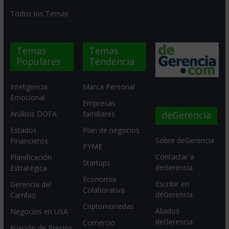
Todos los Temas
Temas
Temas
Populares
Tendencia
Inteligencia
Marca Personal
Emocional
Empresas
deGerencia
Análisis DOFA
familiares
Estados
Plan de negocios
Sobre deGerencia
Financieros
PYME
Contactar a
Planificación
Startups
deGerencia
Estratégica
Economia
Escribir en
Gerencia del
Colaborativa
deGerencia
Cambio
Criptomonedas
Aliados
Negocios en USA
deGerencia
Comercio
Fijación de Precios