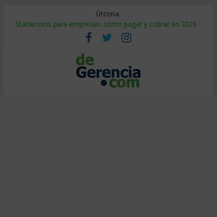
Última:
Stablecoins para empresas: cómo pagar y cobrar en 2026
Despido silencioso: qué es y por qué sale tan caro
IA en selección de personal: cómo auditarla a tiempo
Trabajo forzoso en la cadena de suministro: qué hacer
Mercado hispano de EE. UU.: cómo segmentarlo y venderle