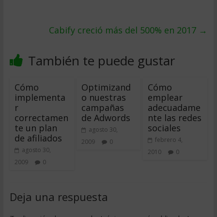
Cabify creció más del 500% en 2017
→
También te puede gustar
Cómo
Optimizand
Cómo
implementa
o nuestras
emplear
r
campañas
adecuadame
correctamen
de Adwords
nte las redes
te un plan
sociales
agosto 30,
de afiliados
febrero 4,
2009
0
agosto 30,
2010
0
2009
0
Deja una respuesta