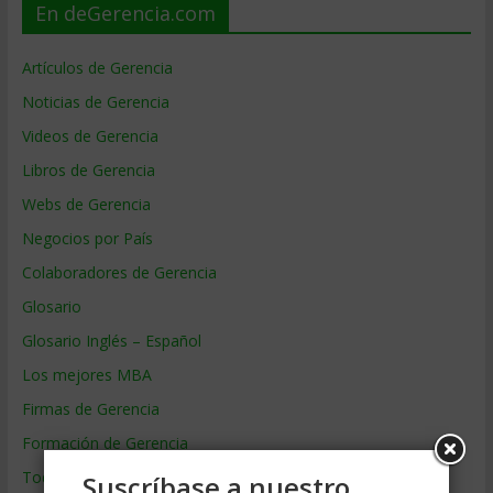
En deGerencia.com
Artículos de Gerencia
Noticias de Gerencia
Videos de Gerencia
Libros de Gerencia
Webs de Gerencia
Negocios por País
Colaboradores de Gerencia
Glosario
Glosario Inglés – Español
Los mejores MBA
Firmas de Gerencia
Formación de Gerencia
Todos los Temas
Suscríbase a nuestro