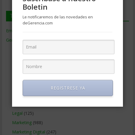
Boletin
Temas de Gerencia
Le notificaremos de las novedades en
deGerencia.com
Empresas de Gerencia
(38)
Gerencia
(9.477)
Ciencias Económicas
(80)
Contabilidad
(466)
Educacion Gerencial
(454)
Estrategia Empresarial
(304)
Finanzas Corporativas
(748)
REGISTRESE YA
Gerencia social y ambiental
(223)
Gobierno Corporativo
(11)
Legal
(125)
Marketing
(988)
Marketing Digital
(247)