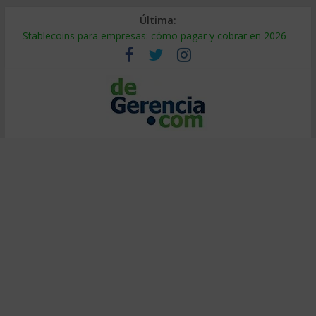
Última:
Stablecoins para empresas: cómo pagar y cobrar en 2026
Despido silencioso: qué es y por qué sale tan caro
IA en selección de personal: cómo auditarla a tiempo
Trabajo forzoso en la cadena de suministro: qué hacer
Mercado hispano de EE. UU.: cómo segmentarlo y venderle