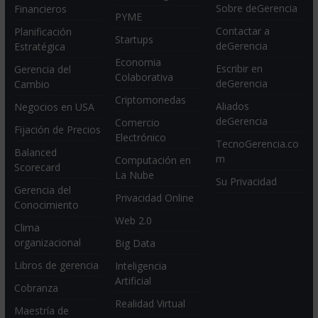
Sobre deGerencia
Financieros
PYME
Contactar a
Planificación
Startups
deGerencia
Estratégica
Economia
Escribir en
Gerencia del
Colaborativa
deGerencia
Cambio
Criptomonedas
Aliados
Negocios en USA
deGerencia
Comercio
Fijación de Precios
Electrónico
TecnoGerencia.co
Balanced
m
Computación en
Scorecard
La Nube
Su Privacidad
Gerencia del
Privacidad Online
Conocimiento
Web 2.0
Clima
organizacional
Big Data
Libros de gerencia
Inteligencia
Artificial
Cobranza
Realidad Virtual
Maestría de