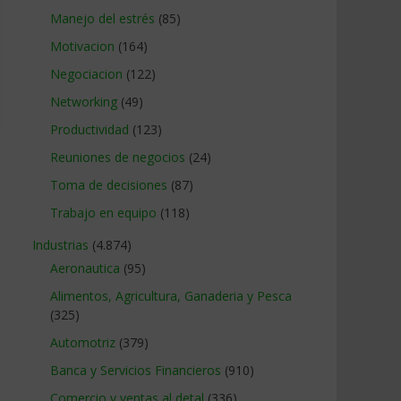
Manejo del estrés
(85)
Motivacion
(164)
Negociacion
(122)
Networking
(49)
Productividad
(123)
Reuniones de negocios
(24)
Toma de decisiones
(87)
Trabajo en equipo
(118)
Industrias
(4.874)
Aeronautica
(95)
Alimentos, Agricultura, Ganaderia y Pesca
(325)
Automotriz
(379)
Banca y Servicios Financieros
(910)
Comercio y ventas al detal
(336)