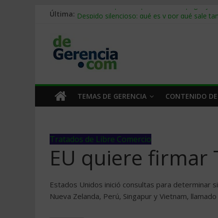
Última:
Stablecoins para empresas: cómo pagar y c
Despido silencioso: qué es y por qué sale ta
IA en selección de personal: cómo auditarla
Trabajo forzoso en la cadena de suministro:
Mercado hispano de EE. UU.: cómo segmenta
TEMAS DE GERENCIA
CONTENIDO DE
Tratados de Libre Comercio
EU quiere firmar T
Estados Unidos inició consultas para determinar si
Nueva Zelanda, Perú, Singapur y Vietnam, llamado 