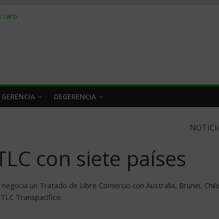
obrar en 2026
n caro
 a tiempo
 qué hacer
rlo y venderle
 GERENCIA
DEGERENCIA
NOTICI
LC con siete paí­ses
 negocia un Tratado de Libre Comercio con Australia, Brunei, Chile
TLC Transpací­fico.