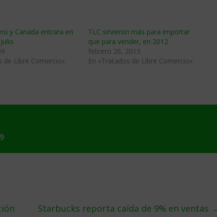
erú y Canada entrara en
TLC sirvieron más para importar
julio
que para vender, en 2012
09
febrero 26, 2013
s de Libre Comercio»
En «Tratados de Libre Comercio»
9
ción
Starbucks reporta caí­da de 9% en ventas