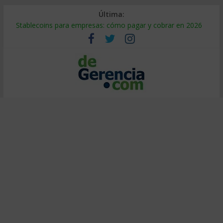
Última:
Stablecoins para empresas: cómo pagar y cobrar en 2026
Despido silencioso: qué es y por qué sale tan caro
IA en selección de personal: cómo auditarla a tiempo
Trabajo forzoso en la cadena de suministro: qué hacer
Mercado hispano de EE. UU.: cómo segmentarlo y venderle