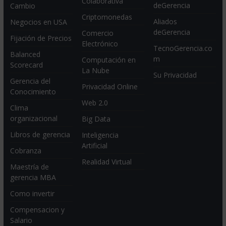
Colaborativa
deGerencia
Cambio
Criptomonedas
Aliados
Negocios en USA
deGerencia
Comercio
Fijación de Precios
Electrónico
TecnoGerencia.co
Balanced
m
Computación en
Scorecard
La Nube
Su Privacidad
Gerencia del
Privacidad Online
Conocimiento
Web 2.0
Clima
organizacional
Big Data
Libros de gerencia
Inteligencia
Artificial
Cobranza
Realidad Virtual
Maestría de
gerencia MBA
Como invertir
Compensacion y
Salario