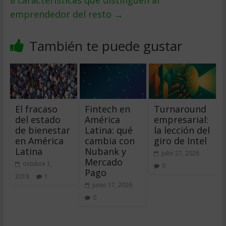
8 características que distinguen al
emprendedor del resto
→
También te puede gustar
El fracaso
Fintech en
Turnaround
del estado
América
empresarial:
de bienestar
Latina: qué
la lección del
en América
cambia con
giro de Intel
Latina
Nubank y
julio 27, 2026
Mercado
octubre 1,
0
Pago
2018
1
junio 17, 2026
0