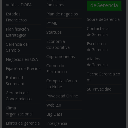
deGerencia
Análisis DOFA
familiares
Estados
Plan de negocios
Sobre deGerencia
Financieros
PYME
Contactar a
Planificación
Startups
deGerencia
Estratégica
Economia
Escribir en
Gerencia del
Colaborativa
deGerencia
Cambio
Criptomonedas
Aliados
Negocios en USA
deGerencia
Comercio
Fijación de Precios
Electrónico
TecnoGerencia.co
Balanced
m
Computación en
Scorecard
La Nube
Su Privacidad
Gerencia del
Privacidad Online
Conocimiento
Web 2.0
Clima
organizacional
Big Data
Libros de gerencia
Inteligencia