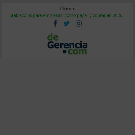
Última:
Stablecoins para empresas: cómo pagar y cobrar en 2026
Despido silencioso: qué es y por qué sale tan caro
IA en selección de personal: cómo auditarla a tiempo
Trabajo forzoso en la cadena de suministro: qué hacer
Mercado hispano de EE. UU.: cómo segmentarlo y venderle