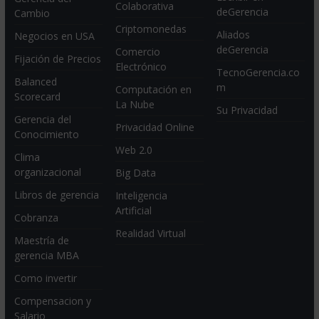
Colaborativa
deGerencia
Cambio
Criptomonedas
Aliados
Negocios en USA
deGerencia
Comercio
Fijación de Precios
Electrónico
TecnoGerencia.co
Balanced
m
Computación en
Scorecard
La Nube
Su Privacidad
Gerencia del
Privacidad Online
Conocimiento
Web 2.0
Clima
organizacional
Big Data
Libros de gerencia
Inteligencia
Artificial
Cobranza
Realidad Virtual
Maestría de
gerencia MBA
Como invertir
Compensacion y
Salario