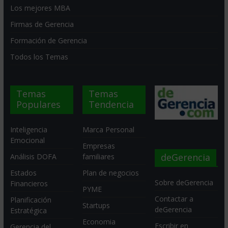
Los mejores MBA
Firmas de Gerencia
Formación de Gerencia
Todos los Temas
Temas
Temas
Populares
Tendencia
Inteligencia
Marca Personal
Emocional
Empresas
deGerencia
Análisis DOFA
familiares
Estados
Plan de negocios
Sobre deGerencia
Financieros
PYME
Contactar a
Planificación
Startups
deGerencia
Estratégica
Economia
Escribir en
Gerencia del