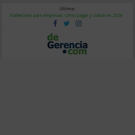
Última:
Stablecoins para empresas: cómo pagar y cobrar en 2026
Despido silencioso: qué es y por qué sale tan caro
IA en selección de personal: cómo auditarla a tiempo
Trabajo forzoso en la cadena de suministro: qué hacer
Mercado hispano de EE. UU.: cómo segmentarlo y venderle