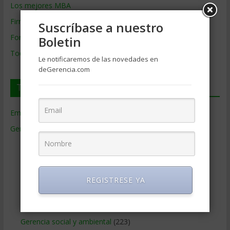
Los mejores MBA
Firmas de Gerencia
Suscríbase a nuestro
Formación de Gerencia
Boletin
Todos los Temas
Le notificaremos de las novedades en
deGerencia.com
Temas de Gerencia
Empresas de Gerencia
(38)
Gerencia
(9.477)
Ciencias Económicas
(80)
Contabilidad
(466)
Educacion Gerencial
(454)
REGISTRESE YA
Estrategia Empresarial
(304)
Finanzas Corporativas
(748)
Gerencia social y ambiental
(223)