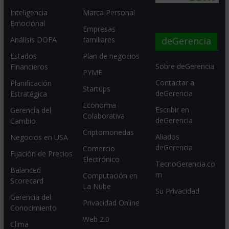
Inteligencia
Marca Personal
Emocional
Empresas
deGerencia
Análisis DOFA
familiares
Estados
Plan de negocios
Sobre deGerencia
Financieros
PYME
Contactar a
Planificación
Startups
deGerencia
Estratégica
Economia
Escribir en
Gerencia del
Colaborativa
deGerencia
Cambio
Criptomonedas
Aliados
Negocios en USA
deGerencia
Comercio
Fijación de Precios
Electrónico
TecnoGerencia.co
Balanced
m
Computación en
Scorecard
La Nube
Su Privacidad
Gerencia del
Privacidad Online
Conocimiento
Web 2.0
Clima