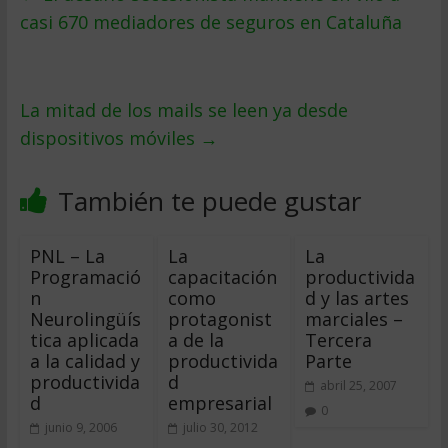
casi 670 mediadores de seguros en Cataluña
La mitad de los mails se leen ya desde
dispositivos móviles
→
También te puede gustar
PNL – La
La
La
Programació
capacitación
productivida
n
como
d y las artes
Neurolingüís
protagonist
marciales –
tica aplicada
a de la
Tercera
a la calidad y
productivida
Parte
productivida
d
abril 25, 2007
d
empresarial
0
junio 9, 2006
julio 30, 2012