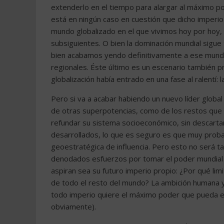
extenderlo en el tiempo para alargar al máximo pos
está en ningún caso en cuestión que dicho imperio
mundo globalizado en el que vivimos hoy por hoy, 
subsiguientes. O bien la dominación mundial sigue 
bien acabamos yendo definitivamente a ese mundo
regionales. Éste último es un escenario también 
globalización había entrado en una fase al ralentí: l
Pero si va a acabar habiendo un nuevo líder globa
de otras superpotencias, como de los restos que 
refundar su sistema socioeconómico, sin descart
desarrollados, lo que es seguro es que muy probab
geoestratégica de influencia. Pero esto no será 
denodados esfuerzos por tomar el poder mundial al
aspiran sea su futuro imperio propio: ¿Por qué limi
de todo el resto del mundo? La ambición humana y 
todo imperio quiere el máximo poder que pueda e
obviamente).