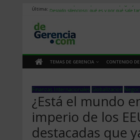
Última:
Stablecoins para empresas: cómo pagar y c
Despido silencioso: qué es y por qué sale ta
IA en selección de personal: cómo auditarla
Trabajo forzoso en la cadena de suministro:
Mercado hispano de EE. UU.: cómo segmenta
TEMAS DE GERENCIA
CONTENIDO DE
Finanzas Internacionales
Globalizacion
Negoc
¿Está el mundo en
imperio de los EE
destacadas que 