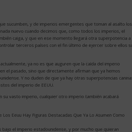
 que sucumben, y de imperios emergentes que toman al asalto los
nada nuevo cuando decimos que, como todos los imperios, el
mbién caiga, y que en ese momento llegará otra superpotencia a
ontrolar terceros países con el fin último de ejercer sobre ellos s
ctualmente, ya no es que auguren que la caída del imperio
en el pasado, sino que directamente afirman que ya hemos
dounidense. Y no duden de que ya hay otras superpotencias canina
estos del imperio de EEUU.
n su vasto imperio, cualquier otro imperio también acabará
 De Los Eeuu Hay Figuras Destacadas Que Ya Lo Asumen Como
os bajo el imperio estadounidense, y por mucho que quieran