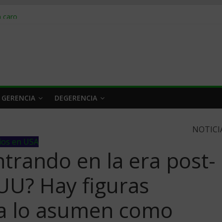
obrar en 2026
n caro
 a tiempo
 qué hacer
rlo y venderle
 GERENCIA
DEGERENCIA
NOTICI
ios en USA
trando en la era post-
UU? Hay figuras
ya lo asumen como