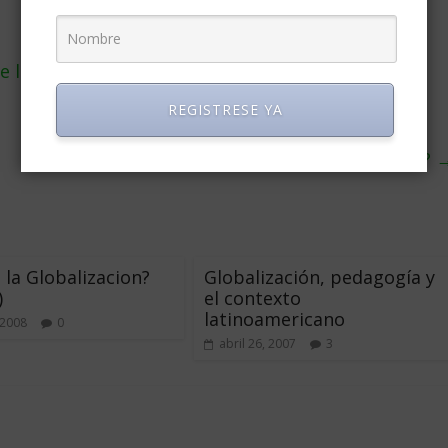
e las rentas son menores a $500 al mes
REGISTRESE YA
¿Cómo saber si te conviene tomar un crédito?
 la Globalizacion?
Globalización, pedagogía y
)
el contexto
latinoamericano
 2008
0
abril 26, 2007
3