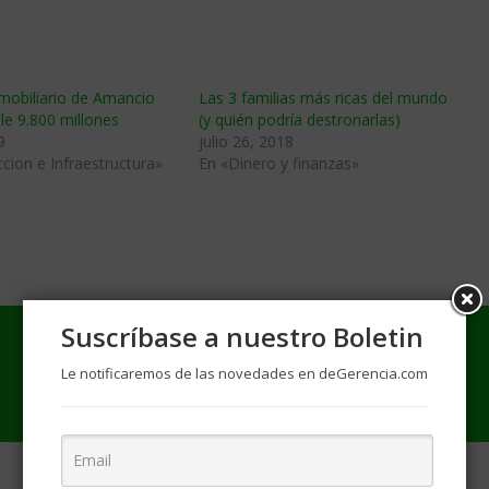
nmobiliario de Amancio
Las 3 familias más ricas del mundo
le 9.800 millones
(y quién podría destronarlas)
9
julio 26, 2018
cion e Infraestructura»
En «Dinero y finanzas»
Suscríbase a nuestro Boletin
Le notificaremos de las novedades en deGerencia.com