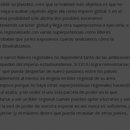
ible su placidez, creo que la realidad más objetiva es que no
 vaya a acabar cayendo algún día como imperio global. Y en el
esa posibilidad sólo abriría dos posibles escenarios
teniendo carácter global y llega otra superpotencia a ejercerla, o
 regionalizado con varias superpotencias como líderes
probable que ya les expusimos cuando analizamos cómo la
a Slowbalization.
l o varios líderes regionales no dependerá tanto de las ambicione
queden del imperio estadounidense. Si EEUU logra reinventarse 
ar que pueda despertar de nuevo pasiones entre los países
lemente al menos se erigiría en líder regional de su área
tampoco porque no haya otras superpotencias regionales haciend
 asalto, y no ceder ni una sola parcela de poder en lo que
tarse a ser un líder regional cuando pueden optar a lucrarse y vivi
la sed de poder de nuestra especie es así: nunca es suficiente, 
jercer (y el máximo dinero que pueda recaudar de otros países,