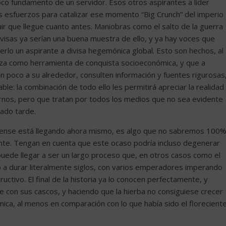
co fundamento de un servidor. Esos otros aspirantes a líder
s esfuerzos para catalizar ese momento “Big Crunch” del imperio
r que llegue cuanto antes. Maniobras como el salto de la guerra
ivisas ya serían una buena muestra de ello, y ya hay voces que
erlo un aspirante a divisa hegemónica global. Esto son hechos, al
liza como herramienta de conquista socioeconómica, y que a
n poco a su alrededor, consulten información y fuentes rigurosas
dable: la combinación de todo ello les permitirá apreciar la realidad
nos, pero que tratan por todos los medios que no sea evidente
ado tarde.
dense está llegando ahora mismo, es algo que no sabremos 100
nte. Tengan en cuenta que este ocaso podría incluso degenerar
uede llegar a ser un largo proceso que, en otros casos como el
 a durar literalmente siglos, con varios emperadores imperando
uctivo. El final de la historia ya lo conocen perfectamente, y
e con sus cascos, y haciendo que la hierba no consiguiese crecer
ca, al menos en comparación con lo que había sido el florecient