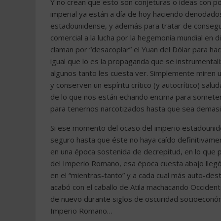
Y no crean que esto son conjeturas o ideas con po
imperial ya están a día de hoy haciendo denodado
estadounidense, y además para tratar de consegui
comercial a la lucha por la hegemonía mundial en d
claman por “desacoplar” el Yuan del Dólar para hac
igual que lo es la propaganda que se instrumenta
algunos tanto les cuesta ver. Simplemente miren u
y conserven un espíritu crítico (y autocrítico) salu
de lo que nos están echando encima para someter
para tenernos narcotizados hasta que sea demasi
Si ese momento del ocaso del imperio estadouni
seguro hasta que éste no haya caído definitivame
en una época sostenida de decrepitud, en lo que p
del Imperio Romano, esa época cuesta abajo llegó
en el “mientras-tanto” y a cada cual más auto-destr
acabó con el caballo de Atila machacando Occident
de nuevo durante siglos de oscuridad socioeconómi
Imperio Romano…