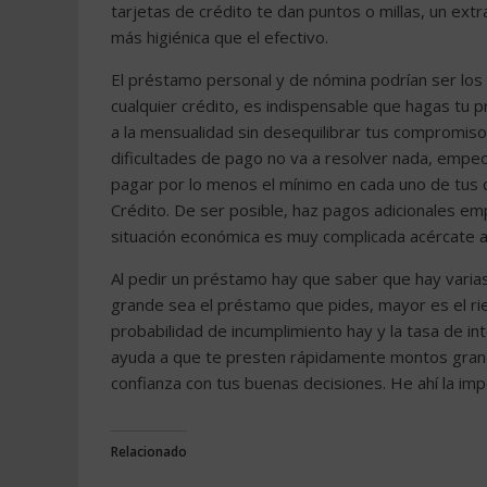
tarjetas de crédito te dan puntos o millas, un ex
más higiénica que el efectivo.
El préstamo personal y de nómina podrían ser los
cualquier crédito, es indispensable que hagas tu
a la mensualidad sin desequilibrar tus compromis
dificultades de pago no va a resolver nada, empe
pagar por lo menos el mínimo en cada uno de tus
Crédito. De ser posible, haz pagos adicionales emp
situación económica es muy complicada acércate a
Al pedir un préstamo hay que saber que hay varia
grande sea el préstamo que pides, mayor es el rie
probabilidad de incumplimiento hay y la tasa de i
ayuda a que te presten rápidamente montos grand
confianza con tus buenas decisiones. He ahí la imp
Relacionado