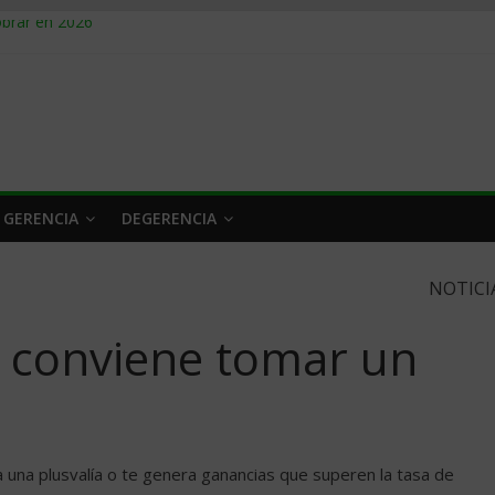
obrar en 2026
n caro
 a tiempo
 qué hacer
rlo y venderle
 GERENCIA
DEGERENCIA
NOTICI
e conviene tomar un
da una plusvalía o te genera ganancias que superen la tasa de