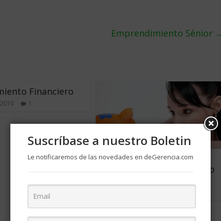
Emprendimiento Sénior
iento Financiero
 2010
1
Suscríbase a nuestro Boletin
Le notificaremos de las novedades en deGerencia.com
Cómo ahorrar y hacer
crecer su dinero utilizando
Fintech
marzo 26, 2021
0