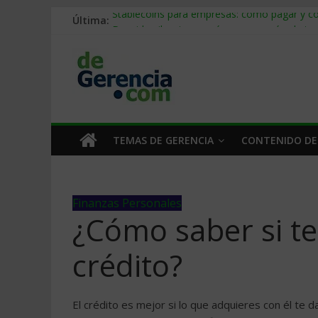
Última:
Stablecoins para empresas: cómo pagar y c
Despido silencioso: qué es y por qué sale ta
IA en selección de personal: cómo auditarla
Trabajo forzoso en la cadena de suministro:
Mercado hispano de EE. UU.: cómo segmenta
TEMAS DE GERENCIA
CONTENIDO DE
Finanzas Personales
¿Cómo saber si t
crédito?
El crédito es mejor si lo que adquieres con él te 