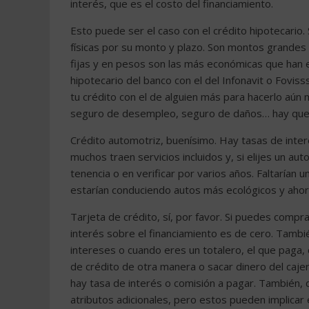
interés, que es el costo del financiamiento.
Esto puede ser el caso con el crédito hipotecari
físicas por su monto y plazo. Son montos grandes p
fijas y en pesos son las más económicas que han ex
hipotecario del banco con el del Infonavit o Fovi
tu crédito con el de alguien más para hacerlo aún
seguro de desempleo, seguro de daños… hay que con
Crédito automotriz, buenísimo. Hay tasas de inter
muchos traen servicios incluidos y, si elijes un au
tenencia o en verificar por varios años. Faltaría
estarían conduciendo autos más ecológicos y ahor
Tarjeta de crédito, sí, por favor. Si puedes comp
interés sobre el financiamiento es de cero. Tamb
intereses o cuando eres un totalero, el que paga, 
de crédito de otra manera o sacar dinero del caje
hay tasa de interés o comisión a pagar. También, 
atributos adicionales, pero estos pueden implicar