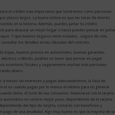
o. Será el crédito más importante que tendremos como personas
or plazos largos. La buena noticia es que las tasas de interés
istido en la historia. Además, puedes juntar tu crédito
ssste para alcanzar un mejor hogar o hasta puedes pensar en junta
 mayor. Y que buenos seguros viene incluidos…seguro de vida,
sultar los detalles en las cláusulas del contrato.
és bajas, buenos precios en automóviles, buenas garantías,
to eléctrico o híbrido, podrías no tener que pensar en pagar
n unos incentivos fiscales y seguramente muchas más personas
rando dinero.
rar a meses sin intereses y pagas adecuadamente, la tasa de
ién lo es cuando pagas por lo menos el mínimo para no generar
cuando debe, el total de sus consumos. Financiarse con la tarjeta
ro automático no sería lo mejor pues, dependiendo de la tarjeta,
dependiendo del tipo de tarjeta, contarás con beneficios y
 el pago de una anualidad. Algo muy bueno es que la mayoría de la