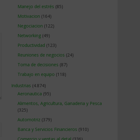
Manejo del estrés
(85)
Motivacion
(164)
Negociacion
(122)
Networking
(49)
Productividad
(123)
Reuniones de negocios
(24)
Toma de decisiones
(87)
Trabajo en equipo
(118)
Industrias
(4.874)
Aeronautica
(95)
Alimentos, Agricultura, Ganaderia y Pesca
(325)
Automotriz
(379)
Banca y Servicios Financieros
(910)
Comercio y ventas al detal
(336)