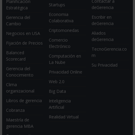
Contactar a
Planificación
Startups
deGerencia
Estratégica
Economia
Escribir en
Gerencia del
Colaborativa
deGerencia
Cambio
Criptomonedas
Aliados
Negocios en USA
deGerencia
Comercio
Fijación de Precios
Electrónico
TecnoGerencia.co
Balanced
m
Computación en
Scorecard
La Nube
Su Privacidad
Gerencia del
Privacidad Online
Conocimiento
Web 2.0
Clima
organizacional
Big Data
Libros de gerencia
Inteligencia
Artificial
Cobranza
Realidad Virtual
Maestría de
gerencia MBA