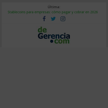
Última:
Stablecoins para empresas: cómo pagar y cobrar en 2026
Despido silencioso: qué es y por qué sale tan caro
IA en selección de personal: cómo auditarla a tiempo
Trabajo forzoso en la cadena de suministro: qué hacer
Mercado hispano de EE. UU.: cómo segmentarlo y venderle