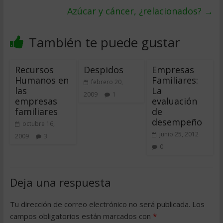
Azúcar y cáncer, ¿relacionados?
→
También te puede gustar
Recursos
Despidos
Empresas
Humanos en
Familiares:
febrero 20,
las
La
2009
1
empresas
evaluación
familiares
de
desempeño
octubre 16,
junio 25, 2012
2009
3
0
Deja una respuesta
Tu dirección de correo electrónico no será publicada.
Los
campos obligatorios están marcados con
*