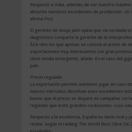
Respecto a Italia, además de ser nuestro máximo
absorbe nuestros excedentes de producción. «Si It
afirma Picó.
El gerente de Asaja-Jaén opina que «la verdadera
diagnóstico comparte la gerente de la Interprofes
Ã¢â¬âen los que apenas se conocía el aceite de 
exportaciones muy interesantes con gran potencia
clase media emergente, añade. En el caso del gig
país.
Precio regulado
La exportación permite asimismo jugar en caso de
nuevos mercados absorban esos excedentes evitan
bueno que el precio se dispare en campañas cortas,
regulado que evite grandes oscilaciones. «Los va
Respecto a la excelencia, España no tiene rival y 
recibe. Según el ranking The World Best Olive Oil
españoles.