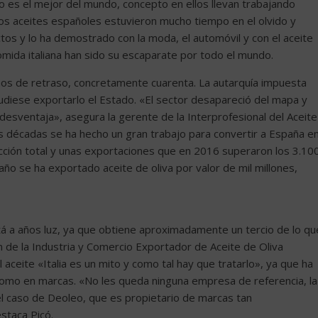
liano es el mejor del mundo, concepto en ellos llevan trabajando
os aceites españoles estuvieron mucho tiempo en el olvido y
tos y lo ha demostrado con la moda, el automóvil y con el aceite
omida italiana han sido su escaparate por todo el mundo.
s de retraso, concretamente cuarenta. La autarquía impuesta
pudiese exportarlo el Estado. «El sector desapareció del mapa y
esventaja», asegura la gerente de la Interprofesional del Aceite
 décadas se ha hecho un gran trabajo para convertir a España e
ción total y unas exportaciones que en 2016 superaron los 3.10
año se ha exportado aceite de oliva por valor de mil millones,
tá a años luz, ya que obtiene aproximadamente un tercio de lo qu
ón de la Industria y Comercio Exportador de Aceite de Oliva
 aceite «Italia es un mito y como tal hay que tratarlo», ya que ha
como en marcas. «No les queda ninguna empresa de referencia, la
l caso de Deoleo, que es propietario de marcas tan
staca Picó.