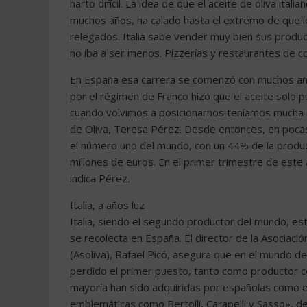
harto difícil. La idea de que el aceite de oliva ita
muchos años, ha calado hasta el extremo de que l
relegados. Italia sabe vender muy bien sus produc
no iba a ser menos. Pizzerías y restaurantes de c
En España esa carrera se comenzó con muchos año
por el régimen de Franco hizo que el aceite solo 
cuando volvimos a posicionarnos teníamos mucha d
de Oliva, Teresa Pérez. Desde entonces, en pocas
el número uno del mundo, con un 44% de la produc
millones de euros. En el primer trimestre de este 
indica Pérez.
Italia, a años luz
Italia, siendo el segundo productor del mundo, es
se recolecta en España. El director de la Asociaci
(Asoliva), Rafael Picó, asegura que en el mundo del
perdido el primer puesto, tanto como productor 
mayoría han sido adquiridas por españolas como e
emblemáticas como Bertolli, Carapelli y Sasso», de