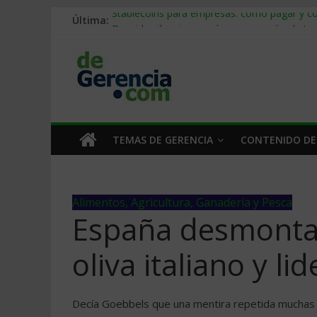
Última:
Stablecoins para empresas: cómo pagar y c
Despido silencioso: qué es y por qué sale ta
IA en selección de personal: cómo auditarla
Trabajo forzoso en la cadena de suministro:
Mercado hispano de EE. UU.: cómo segmenta
TEMAS DE GERENCIA
CONTENIDO DE
Alimentos, Agricultura, Ganaderia y Pesca
España desmonta e
oliva italiano y l
Decía Goebbels que una mentira repetida muchas 