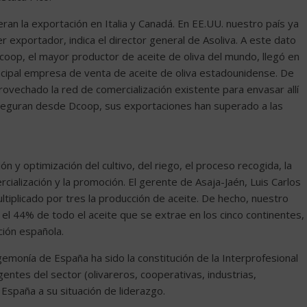
eran la exportación en Italia y Canadá. En EE.UU. nuestro país ya
 exportador, indica el director general de Asoliva. A este dato
oop, el mayor productor de aceite de oliva del mundo, llegó en
ncipal empresa de venta de aceite de oliva estadounidense. De
vechado la red de comercialización existente para envasar allí
seguran desde Dcoop, sus exportaciones han superado a las
 y optimización del cultivo, del riego, el proceso recogida, la
cialización y la promoción. El gerente de Asaja-Jaén, Luis Carlos
ltiplicado por tres la producción de aceite. De hecho, nuestro
 el 44% de todo el aceite que se extrae en los cinco continentes,
ción española.
emonía de España ha sido la constitución de la Interprofesional
gentes del sector (olivareros, cooperativas, industrias,
España a su situación de liderazgo.