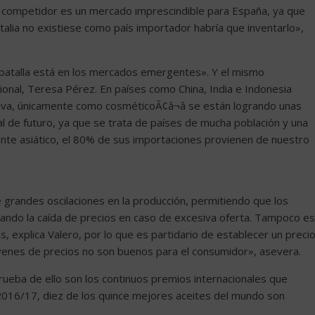
 competidor es un mercado imprescindible para España, ya que
alia no existiese como país importador habría que inventarlo»,
 batalla está en los mercados emergentes». Y el mismo
ional, Teresa Pérez. En países como China, India e Indonesia
oliva, únicamente como cosméticoÃ¢â¬â se están logrando unas
l de futuro, ya que se trata de países de mucha población y una
ante asiático, el 80% de sus importaciones provienen de nuestro
 grandes oscilaciones en la producción, permitiendo que los
do la caída de precios en caso de excesiva oferta. Tampoco es
 explica Valero, por lo que es partidario de establecer un preci
ivenes de precios no son buenos para el consumidor», asevera.
prueba de ello son los continuos premios internacionales que
 2016/17, diez de los quince mejores aceites del mundo son