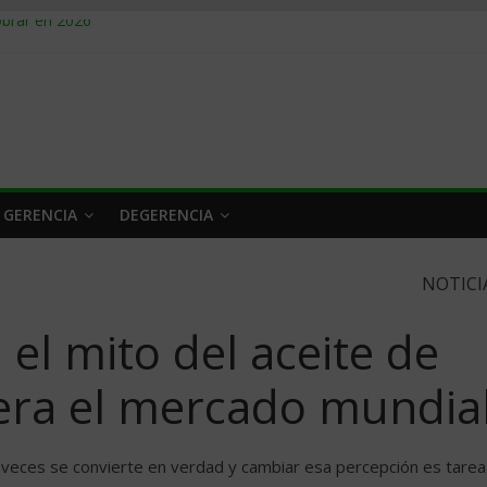
obrar en 2026
n caro
 a tiempo
 qué hacer
rlo y venderle
 GERENCIA
DEGERENCIA
NOTICI
l mito del aceite de
idera el mercado mundia
veces se convierte en verdad y cambiar esa percepción es tarea