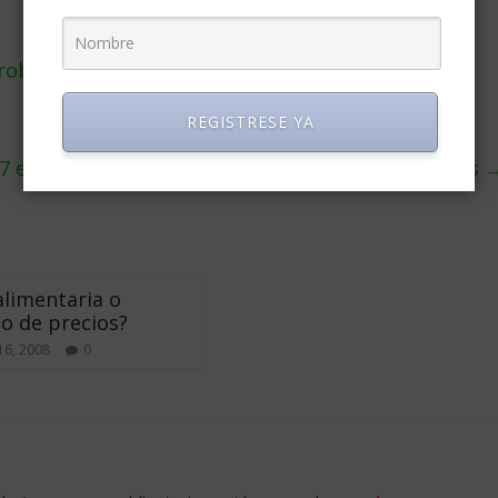
roblema para la competencia?
REGISTRESE YA
7 enseñanzas de Tom Hanks para emprendedores
 alimentaria o
o de precios?
16, 2008
0