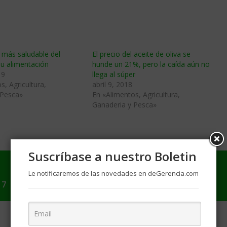
 más saludable del
El precio del aceite de oliva se
u alimentación
hunde un 21%, pero la caída aún no
19
llega al súper
s, Agricultura,
abril 9, 2018
 Pesca»
En «Alimentos, Agricultura,
Ganaderia y Pesca»
Suscríbase a nuestro Boletin
Le notificaremos de las novedades en deGerencia.com
17