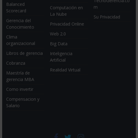
TecnoGerencia.co
Balanced
m
Computación en
Scorecard
La Nube
Su Privacidad
Gerencia del
Privacidad Online
Conocimiento
Web 2.0
Clima
organizacional
Big Data
Libros de gerencia
Inteligencia
Artificial
Cobranza
Realidad Virtual
Maestría de
gerencia MBA
Como invertir
Compensacion y
Salario