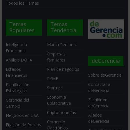
Todos los Temas
Temas
Temas
Populares
Tendencia
Inteligencia
Marca Personal
Emocional
Empresas
deGerencia
Análisis DOFA
familiares
Estados
Plan de negocios
Sobre deGerencia
Financieros
PYME
Contactar a
Planificación
Startups
deGerencia
Estratégica
Economia
Escribir en
Gerencia del
Colaborativa
deGerencia
Cambio
Criptomonedas
Aliados
Negocios en USA
deGerencia
Comercio
Fijación de Precios
Electrónico