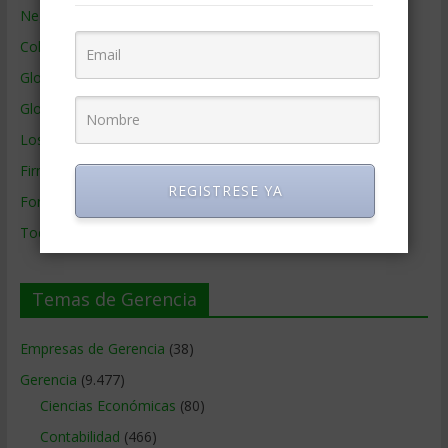
Negocios por País
Colaboradores de Gerencia
Glosario
Glosario Inglés – Español
Los mejores MBA
Firmas de Gerencia
REGISTRESE YA
Formación de Gerencia
Todos los Temas
Temas de Gerencia
Empresas de Gerencia
(38)
Gerencia
(9.477)
Ciencias Económicas
(80)
Contabilidad
(466)