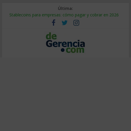
Última:
Stablecoins para empresas: cómo pagar y cobrar en 2026
Despido silencioso: qué es y por qué sale tan caro
IA en selección de personal: cómo auditarla a tiempo
Trabajo forzoso en la cadena de suministro: qué hacer
Mercado hispano de EE. UU.: cómo segmentarlo y venderle