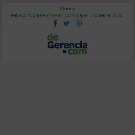
Última:
Stablecoins para empresas: cómo pagar y cobrar en 2026
Despido silencioso: qué es y por qué sale tan caro
IA en selección de personal: cómo auditarla a tiempo
Trabajo forzoso en la cadena de suministro: qué hacer
Mercado hispano de EE. UU.: cómo segmentarlo y venderle