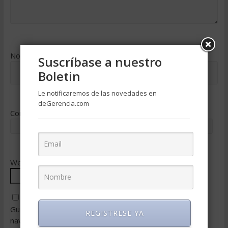
Nombre
*
Suscríbase a nuestro
Boletin
Le notificaremos de las novedades en
deGerencia.com
Correo electrónico
*
Web
Guarda mi nombre, correo electrónico y web en este
REGISTRESE YA
navegador para la próxima vez que comente.