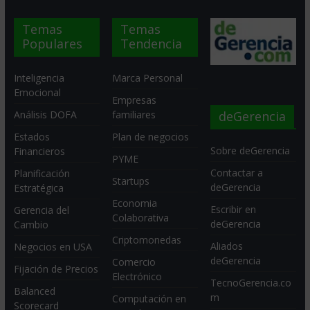
Temas
Temas
Populares
Tendencia
Inteligencia
Marca Personal
Emocional
Empresas
deGerencia
Análisis DOFA
familiares
Estados
Plan de negocios
Sobre deGerencia
Financieros
PYME
Contactar a
Planificación
Startups
deGerencia
Estratégica
Economia
Escribir en
Gerencia del
Colaborativa
deGerencia
Cambio
Criptomonedas
Aliados
Negocios en USA
deGerencia
Comercio
Fijación de Precios
Electrónico
TecnoGerencia.co
Balanced
m
Computación en
Scorecard