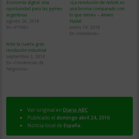
Economía digital: una
«La revolución de Airbnb es
oportunidad para las pymes
una broma comparado con
argentinas
lo que viene» – Alvaro
agosto 26, 2018
Nadal
En «PYME»
enero 19, 2018
En «Hoteleria»
Ante la cuarta gran
revolución industrial
septiembre 2, 2019
En «Tendencias de
Negocios»
Ver original en
Diario ABC
Publicado el
domingo abril 24, 2016
Noticia local de
España