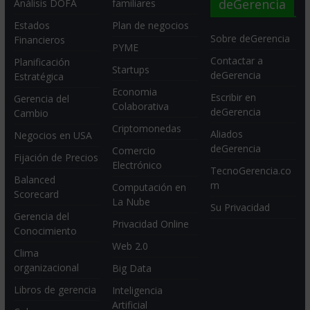
deGerencia
Análisis DOFA
familiares
Estados
Plan de negocios
Sobre deGerencia
Financieros
PYME
Contactar a
Planificación
Startups
deGerencia
Estratégica
Economia
Escribir en
Gerencia del
Colaborativa
deGerencia
Cambio
Criptomonedas
Aliados
Negocios en USA
deGerencia
Comercio
Fijación de Precios
Electrónico
TecnoGerencia.co
Balanced
m
Computación en
Scorecard
La Nube
Su Privacidad
Gerencia del
Privacidad Online
Conocimiento
Web 2.0
Clima
organizacional
Big Data
Libros de gerencia
Inteligencia
Artificial