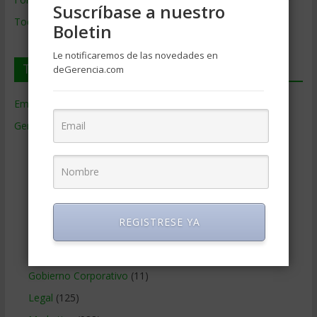
Suscríbase a nuestro
Todos los Temas
Boletin
Le notificaremos de las novedades en
Temas de Gerencia
deGerencia.com
Empresas de Gerencia
(38)
Gerencia
(9.481)
Ciencias Económicas
(80)
Contabilidad
(466)
Educacion Gerencial
(454)
Estrategia Empresarial
(304)
REGISTRESE YA
Finanzas Corporativas
(748)
Gerencia social y ambiental
(223)
Gobierno Corporativo
(11)
Legal
(125)