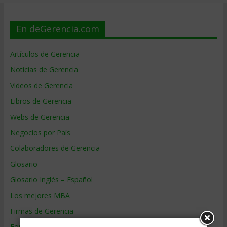
En deGerencia.com
Artículos de Gerencia
Noticias de Gerencia
Videos de Gerencia
Libros de Gerencia
Webs de Gerencia
Negocios por País
Colaboradores de Gerencia
Glosario
Glosario Inglés – Español
Los mejores MBA
Firmas de Gerencia
Formación de Gerencia