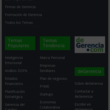
Firmas de Gerencia
Formación de Gerencia
Todos los Temas
Temas
Temas
Populares
Tendencia
Inteligencia
Marca Personal
Emocional
Empresas
deGerencia
Análisis DOFA
familiares
Estados
Plan de negocios
Sobre deGerencia
Financieros
PYME
Contactar a
Planificación
Startups
deGerencia
Estratégica
Economia
Escribir en
Gerencia del
Colaborativa
deGerencia
Cambio