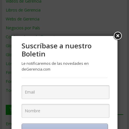
Videos de Gerencia
Libros de Gerencia
Webs de Gerencia
Negocios por País
Colaboradores de Gerencia
Suscríbase a nuestro
Glosario
Boletin
Glosario Inglés – Español
Le notificaremos de las novedades en
Los mejores MBA
deGerencia.com
Firmas de Gerencia
Formación de Gerencia
Todos los Temas
Temas de Gerencia
Empresas de Gerencia
(38)