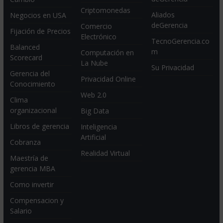
Criptomonedas
Aliados
Negocios en USA
deGerencia
Comercio
Fijación de Precios
Electrónico
TecnoGerencia.co
Balanced
m
Computación en
Scorecard
La Nube
Su Privacidad
Gerencia del
Privacidad Online
Conocimiento
Web 2.0
Clima
organizacional
Big Data
Libros de gerencia
Inteligencia
Artificial
Cobranza
Realidad Virtual
Maestría de
gerencia MBA
Como invertir
Compensacion y
Salario