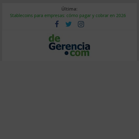
Última:
Stablecoins para empresas: cómo pagar y cobrar en 2026
Despido silencioso: qué es y por qué sale tan caro
IA en selección de personal: cómo auditarla a tiempo
Trabajo forzoso en la cadena de suministro: qué hacer
Mercado hispano de EE. UU.: cómo segmentarlo y venderle