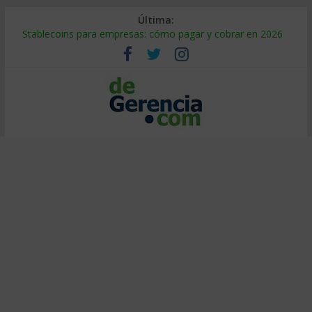
Última:
Stablecoins para empresas: cómo pagar y cobrar en 2026
Despido silencioso: qué es y por qué sale tan caro
IA en selección de personal: cómo auditarla a tiempo
Trabajo forzoso en la cadena de suministro: qué hacer
Mercado hispano de EE. UU.: cómo segmentarlo y venderle