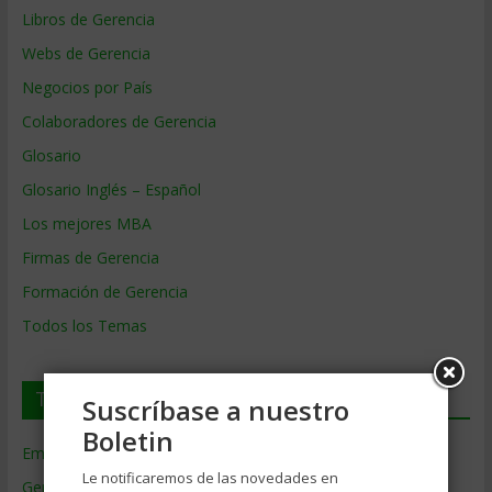
Libros de Gerencia
Webs de Gerencia
Negocios por País
Colaboradores de Gerencia
Glosario
Glosario Inglés – Español
Los mejores MBA
Firmas de Gerencia
Formación de Gerencia
Todos los Temas
Temas de Gerencia
Suscríbase a nuestro
Boletin
Empresas de Gerencia
(38)
Le notificaremos de las novedades en
Gerencia
(9.477)