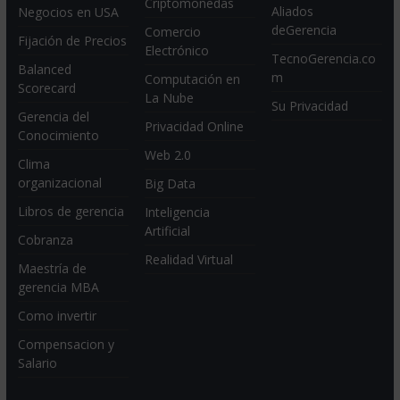
Criptomonedas
Aliados
Negocios en USA
deGerencia
Comercio
Fijación de Precios
Electrónico
TecnoGerencia.co
Balanced
m
Computación en
Scorecard
La Nube
Su Privacidad
Gerencia del
Privacidad Online
Conocimiento
Web 2.0
Clima
organizacional
Big Data
Libros de gerencia
Inteligencia
Artificial
Cobranza
Realidad Virtual
Maestría de
gerencia MBA
Como invertir
Compensacion y
Salario