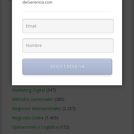
deGerencia.com
Ciencias Económicas
(80)
Contabilidad
(466)
Educacion Gerencial
(454)
Estrategia Empresarial
(304)
Finanzas Corporativas
(748)
Gerencia social y ambiental
(223)
Gobierno Corporativo
(11)
REGISTRESE YA
Legal
(125)
Marketing
(988)
Marketing Digital
(247)
Métodos Gerenciales
(280)
Negocios Internacionales
(2.257)
Negocios Online
(1.405)
Operaciones y Logística
(172)