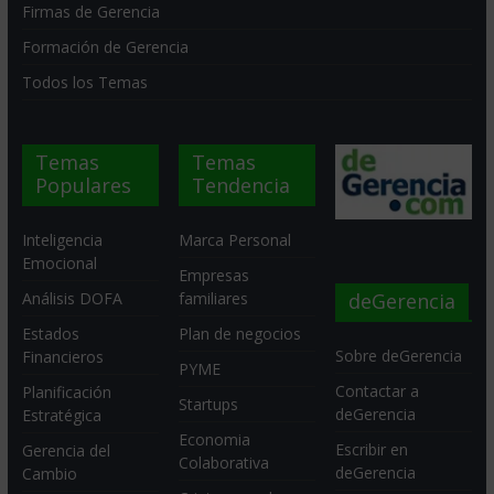
Firmas de Gerencia
Formación de Gerencia
Todos los Temas
Temas
Temas
Populares
Tendencia
Inteligencia
Marca Personal
Emocional
Empresas
deGerencia
Análisis DOFA
familiares
Estados
Plan de negocios
Sobre deGerencia
Financieros
PYME
Contactar a
Planificación
Startups
deGerencia
Estratégica
Economia
Escribir en
Gerencia del
Colaborativa
deGerencia
Cambio