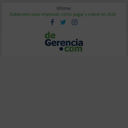
Última:
Stablecoins para empresas: cómo pagar y cobrar en 2026
Despido silencioso: qué es y por qué sale tan caro
IA en selección de personal: cómo auditarla a tiempo
Trabajo forzoso en la cadena de suministro: qué hacer
Mercado hispano de EE. UU.: cómo segmentarlo y venderle