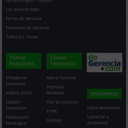
Glosario Inglés – Español
Los mejores MBA
Firmas de Gerencia
Formación de Gerencia
Todos los Temas
Temas
Temas
Populares
Tendencia
Inteligencia
Marca Personal
Emocional
Empresas
deGerencia
Análisis DOFA
familiares
Estados
Plan de negocios
Sobre deGerencia
Financieros
PYME
Contactar a
Planificación
Startups
deGerencia
Estratégica