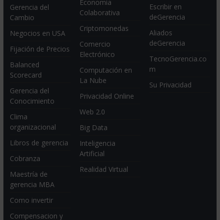
Economia
Escribir en
Gerencia del
Colaborativa
deGerencia
Cambio
Criptomonedas
Aliados
Negocios en USA
deGerencia
Comercio
Fijación de Precios
Electrónico
TecnoGerencia.co
Balanced
m
Computación en
Scorecard
La Nube
Su Privacidad
Gerencia del
Privacidad Online
Conocimiento
Web 2.0
Clima
organizacional
Big Data
Libros de gerencia
Inteligencia
Artificial
Cobranza
Realidad Virtual
Maestría de
gerencia MBA
Como invertir
Compensacion y