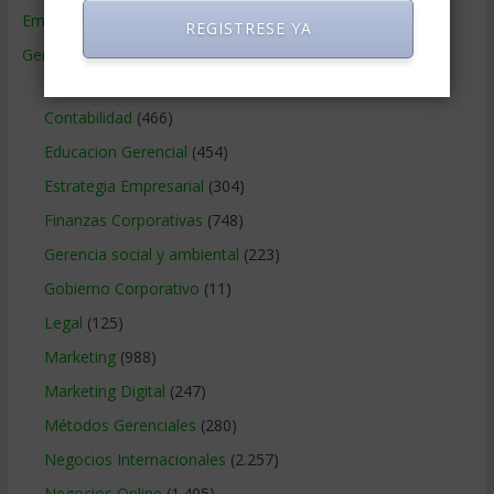
Empresas de Gerencia
(38)
REGISTRESE YA
Gerencia
(9.477)
Ciencias Económicas
(80)
Contabilidad
(466)
Educacion Gerencial
(454)
Estrategia Empresarial
(304)
Finanzas Corporativas
(748)
Gerencia social y ambiental
(223)
Gobierno Corporativo
(11)
Legal
(125)
Marketing
(988)
Marketing Digital
(247)
Métodos Gerenciales
(280)
Negocios Internacionales
(2.257)
Negocios Online
(1.405)