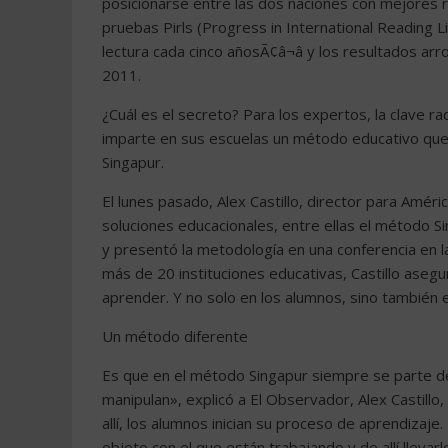
posicionarse entre las dos naciones con mejores 
pruebas Pirls (Progress in International Reading L
lectura cada cinco añosÃ¢â¬â y los resultados a
2011.
¿Cuál es el secreto? Para los expertos, la clave r
imparte en sus escuelas un método educativo que e
Singapur.
El lunes pasado, Alex Castillo, director para Amér
soluciones educacionales, entre ellas el método S
y presentó la metodología en una conferencia en 
más de 20 instituciones educativas, Castillo aseg
aprender. Y no solo en los alumnos, sino también 
Un método diferente
Es que en el método Singapur siempre se parte de 
manipulan», explicó a El Observador, Alex Castillo,
allí, los alumnos inician su proceso de aprendiza
objeto con el que están trabajando y de allí llevarl