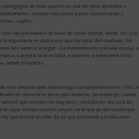
 lo pedagógico de este aspecto es que los niños aprenden a
individualmente. «Aunque haya otros puedo concentrarme y
rarme», explicó.
solo hay una manera de hacer las cosas (sumar, dividir, etc) y lo
r lo importante es el proceso que hay atrás del resultado. Por
enos dos caminos a seguir. «La matemática es solo una excusa. L
rnativa, a aceptar la diversidad, a quererla, a entenderla como
», señaló el experto.
ndo este pequeño país asiático logró su independencia en 1965. E
desafío de convertirse en un país moderno. Sin embargo, cuando
e advirtió que contaba con muy poco. «Resulta ser una roca sin
ta sin agua. El único recurso natural con el que se dan cuenta que
hay que invertir en ellas. Es así que posicionan a la educación