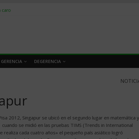
obrar en 2026
n caro
 a tiempo
 qué hacer
rlo y venderle
 GERENCIA
DEGERENCIA
NOTICI
gapur
Pisa 2012, Singapur se ubicó en el segundo lugar en matemática 
11 cuando se midió en las pruebas TIMS (Trends in International
 realiza cada cuatro años» el pequeño país asiático logró