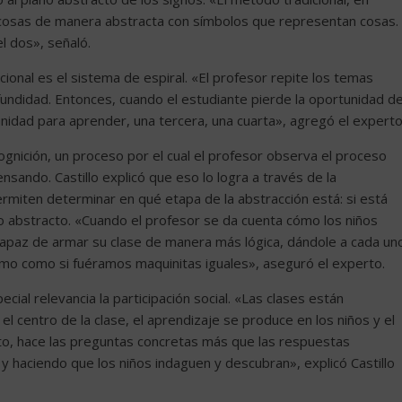
s cosas de manera abstracta con símbolos que representan cosas.
l dos», señaló.
cional es el sistema de espiral. «El profesor repite los temas
ndidad. Entonces, cuando el estudiante pierde la oportunidad d
idad para aprender, una tercera, una cuarta», agregó el experto
gnición, un proceso por el cual el profesor observa el proceso
sando. Castillo explicó que eso lo logra a través de la
ermiten determinar en qué etapa de la abstracción está: si está
lo abstracto. «Cuando el profesor se da cuenta cómo los niños
apaz de armar su clase de manera más lógica, dándole a cada un
smo como si fuéramos maquinitas iguales», aseguró el experto.
ial relevancia la participación social. «Las clases están
l centro de la clase, el aprendizaje se produce en los niños y el
anto, hace las preguntas concretas más que las respuestas
y haciendo que los niños indaguen y descubran», explicó Castillo