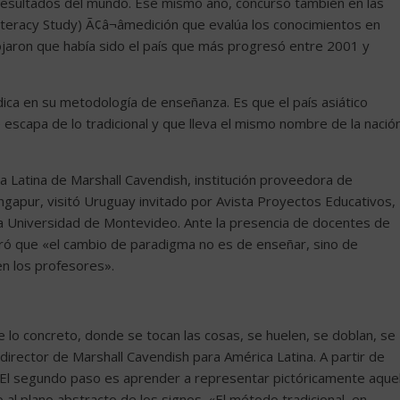
resultados del mundo. Ese mismo año, concursó también en las
iteracy Study) Ã¢â¬âmedición que evalúa los conocimientos en
rrojaron que había sido el país que más progresó entre 2001 y
adica en su metodología de enseñanza. Es que el país asiático
scapa de lo tradicional y que lleva el mismo nombre de la nación
ica Latina de Marshall Cavendish, institución proveedora de
ingapur, visitó Uruguay invitado por Avista Proyectos Educativos,
la Universidad de Montevideo. Ante la presencia de docentes de
uró que «el cambio de paradigma no es de enseñar, sino de
en los profesores».
lo concreto, donde se tocan las cosas, se huelen, se doblan, se
 director de Marshall Cavendish para América Latina. A partir de
je. El segundo paso es aprender a representar pictóricamente aque
o al plano abstracto de los signos. «El método tradicional, en