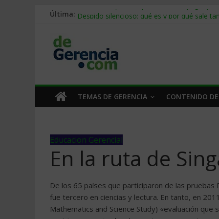
Stablecoins para empresas: cómo pagar y c
Última:
Despido silencioso: qué es y por qué sale ta
IA en selección de personal: cómo auditarla
Trabajo forzoso en la cadena de suministro:
Mercado hispano de EE. UU.: cómo segmenta
TEMAS DE GERENCIA
CONTENIDO DE
Educacion Gerencial
En la ruta de Sin
De los 65 países que participaron de las pruebas 
fue tercero en ciencias y lectura. En tanto, en 20
Mathematics and Science Study) «evaluación que se