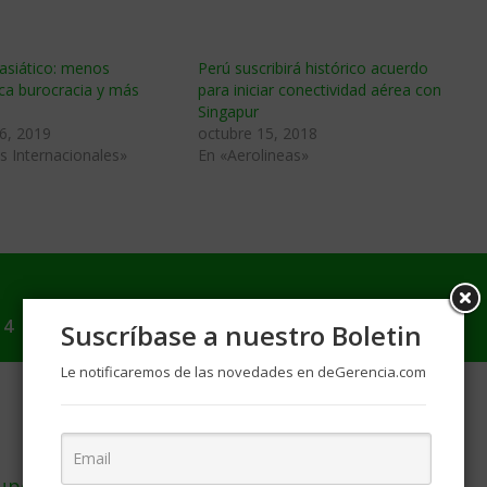
asiático: menos
Perú suscribirá histórico acuerdo
ca burocracia y más
para iniciar conectividad aérea con
Singapur
6, 2019
octubre 15, 2018
s Internacionales»
En «Aerolineas»
14
Suscríbase a nuestro Boletin
Le notificaremos de las novedades en deGerencia.com
pera los niveles previos a la recesión