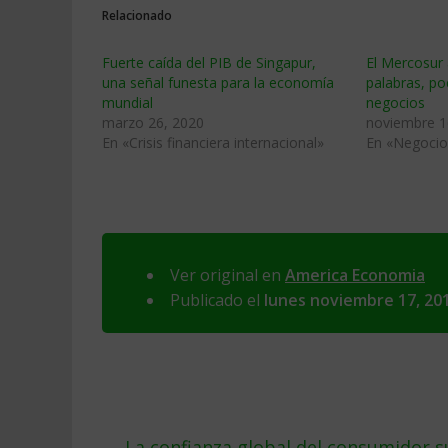
Relacionado
Fuerte caída del PIB de Singapur,
El Mercosur 
una señal funesta para la economía
palabras, po
mundial
negocios
marzo 26, 2020
noviembre 1
En «Crisis financiera internacional»
En «Negocio
Ver original en
America Economia
Publicado el
lunes noviembre 17, 20
←
La confianza global del consumidor su