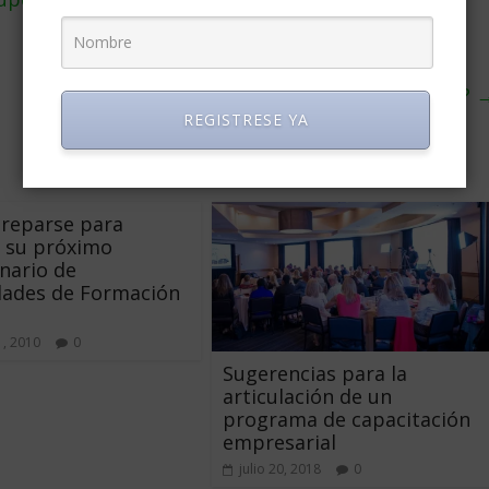
¿Cuánto cobra un cajero de supermercado?
REGISTRESE YA
reparse para
 su próximo
nario de
dades de Formación
, 2010
0
Sugerencias para la
articulación de un
programa de capacitación
empresarial
julio 20, 2018
0