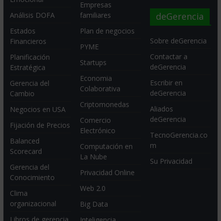
Empresas
deGerencia
Análisis DOFA
familiares
Estados
Plan de negocios
Sobre deGerencia
Financieros
PYME
Contactar a
Planificación
Startups
deGerencia
Estratégica
Economia
Escribir en
Gerencia del
Colaborativa
deGerencia
Cambio
Criptomonedas
Aliados
Negocios en USA
deGerencia
Comercio
Fijación de Precios
Electrónico
TecnoGerencia.co
Balanced
m
Computación en
Scorecard
La Nube
Su Privacidad
Gerencia del
Privacidad Online
Conocimiento
Web 2.0
Clima
organizacional
Big Data
Libros de gerencia
Inteligencia