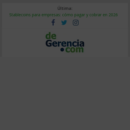
Última:
Stablecoins para empresas: cómo pagar y cobrar en 2026
Despido silencioso: qué es y por qué sale tan caro
IA en selección de personal: cómo auditarla a tiempo
Trabajo forzoso en la cadena de suministro: qué hacer
Mercado hispano de EE. UU.: cómo segmentarlo y venderle