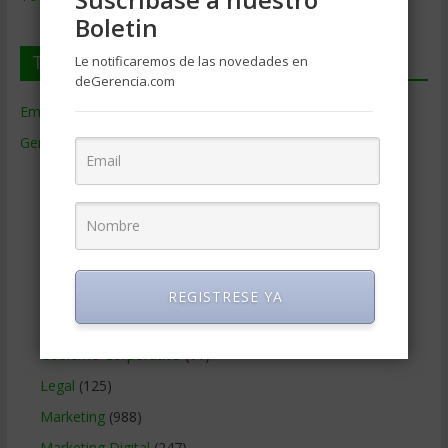
Boletin
Temas de Gerencia
Le notificaremos de las novedades en
deGerencia.com
Empresas de Gerencia
(38)
Gerencia
(9.477)
Ciencias Económicas
(80)
Contabilidad
(466)
Educacion Gerencial
(454)
Estrategia Empresarial
(304)
Finanzas Corporativas
(748)
REGISTRESE YA
Gerencia social y ambiental
(223)
Gobierno Corporativo
(11)
Legal
(125)
Marketing
(988)
Marketing Digital
(247)