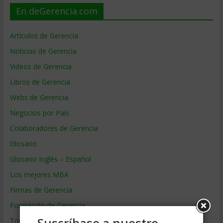
En deGerencia.com
Artículos de Gerencia
Noticias de Gerencia
Videos de Gerencia
Libros de Gerencia
Webs de Gerencia
Negocios por País
Colaboradores de Gerencia
Glosario
Glosario Inglés – Español
Los mejores MBA
Firmas de Gerencia
Formación de Gerencia
Suscríbase a nuestro
Todos los Temas