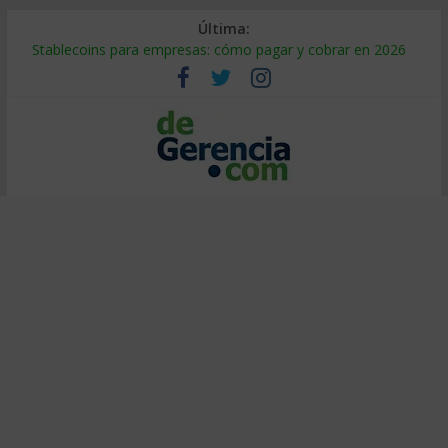
Última:
Stablecoins para empresas: cómo pagar y cobrar en 2026
Despido silencioso: qué es y por qué sale tan caro
IA en selección de personal: cómo auditarla a tiempo
Trabajo forzoso en la cadena de suministro: qué hacer
Mercado hispano de EE. UU.: cómo segmentarlo y venderle