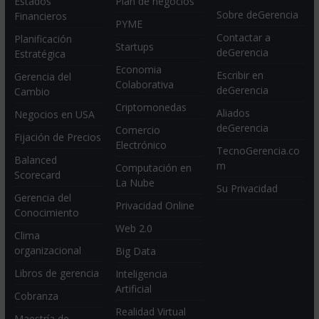
Estados
Plan de negocios
Sobre deGerencia
Financieros
PYME
Contactar a
Planificación
Startups
deGerencia
Estratégica
Economia
Escribir en
Gerencia del
Colaborativa
deGerencia
Cambio
Criptomonedas
Aliados
Negocios en USA
deGerencia
Comercio
Fijación de Precios
Electrónico
TecnoGerencia.co
Balanced
m
Computación en
Scorecard
La Nube
Su Privacidad
Gerencia del
Privacidad Online
Conocimiento
Web 2.0
Clima
organizacional
Big Data
Libros de gerencia
Inteligencia
Artificial
Cobranza
Realidad Virtual
Maestría de