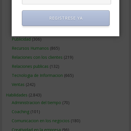
Métodos Gerenciales
(280)
Negocios Internacionales
(2.257)
REGISTRESE YA
Negocios Online
(1.405)
Operaciones y Logística
(172)
Publicidad
(306)
Recursos Humanos
(865)
Relaciones con los clientes
(219)
Relaciones publicas
(132)
Tecnologia de Informacion
(665)
Ventas
(242)
Habilidades
(2.843)
Administracion del tiempo
(70)
Coaching
(101)
Comunicacion en los negocios
(180)
Creatividad en la empresa
(96)