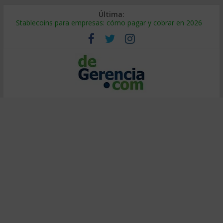
Última:
Stablecoins para empresas: cómo pagar y cobrar en 2026
Despido silencioso: qué es y por qué sale tan caro
IA en selección de personal: cómo auditarla a tiempo
Trabajo forzoso en la cadena de suministro: qué hacer
Mercado hispano de EE. UU.: cómo segmentarlo y venderle