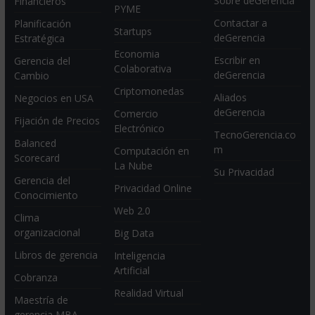
Sobre deGerencia
Financieros
PYME
Contactar a
Planificación
Startups
deGerencia
Estratégica
Economia
Escribir en
Gerencia del
Colaborativa
deGerencia
Cambio
Criptomonedas
Aliados
Negocios en USA
deGerencia
Comercio
Fijación de Precios
Electrónico
TecnoGerencia.co
Balanced
m
Computación en
Scorecard
La Nube
Su Privacidad
Gerencia del
Privacidad Online
Conocimiento
Web 2.0
Clima
organizacional
Big Data
Libros de gerencia
Inteligencia
Artificial
Cobranza
Realidad Virtual
Maestría de
gerencia MBA